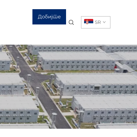
Добијте
SR
цитат