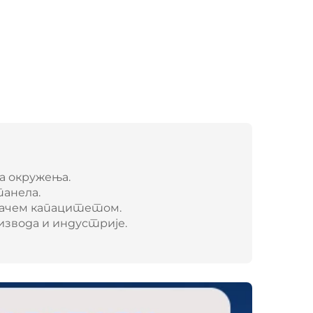
а окружења.
панела.
осачем капацитетом.
звода и индустрије.