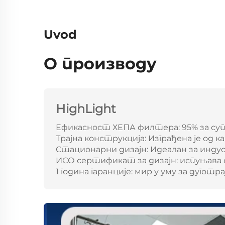
Uvod
О производу
HighLight
Ефикасност ХЕПА филтера: 95% за суп
Трајна конструкција: Изграђена је од к
Стационарни дизајн: Идеалан за инду
ИСО сертификат за дизајн: испуњава
1 година гаранције: мир у уму за дугот