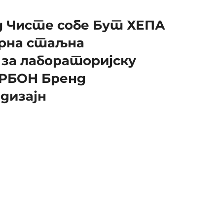
 Чисте собе Бут ХЕПА
рна стаљна
 за лабораторијску
РБОН Бренд
дизајн