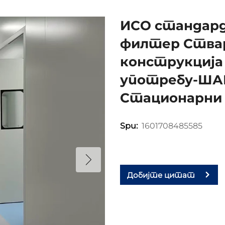
ИСО стандард
филтер Ства
конструкција
употребу-ША
Стационарни 
1601708485585
Spu:
Добијте цитат