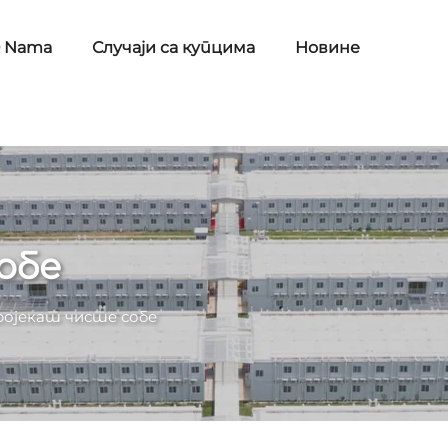
 Nama
Случаји са купцима
Новине
обе
ројекат чисте собе