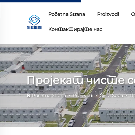
Početna Strana
Proizvodi
O
Контактирајте нас
Пројекат чисте с
Početna Strana
>
Proizvodi
>
Čista Soba
>
П