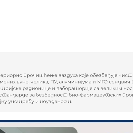
ериорно прочишћење ваздуха које обезбеђује чист
амених вуне, челика, ПУ, алуминијума и МГО сендвич 
стријске радионице и лабораторије са великим н
 стандарде за безбедност био-фармацеутских прои
рајну употребу и поузданост.