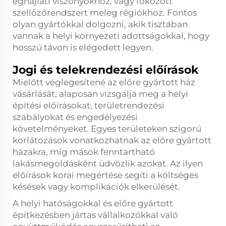
éghajlati viszonyokhoz, vagy fokozott
szellőzőrendszert meleg régiókhoz. Fontos
olyan gyártókkal dolgozni, akik tisztában
vannak a helyi környezeti adottságokkal, hogy
hosszú távon is elégedett legyen.
Jogi és telekrendezési előírások
Mielőtt véglegesítené az előre gyártott ház
vásárlását, alaposan vizsgálja meg a helyi
építési előírásokat, területrendezési
szabályokat és engedélyezési
követelményeket. Egyes területeken szigorú
korlátozások vonatkozhatnak az előre gyártott
házakra, míg mások fenntartható
lakásmegoldásként üdvözlik azokat. Az ilyen
előírások korai megértése segíti a költséges
késések vagy komplikációk elkerülését.
A helyi hatóságokkal és előre gyártott
építkezésben jártas vállalkozókkal való