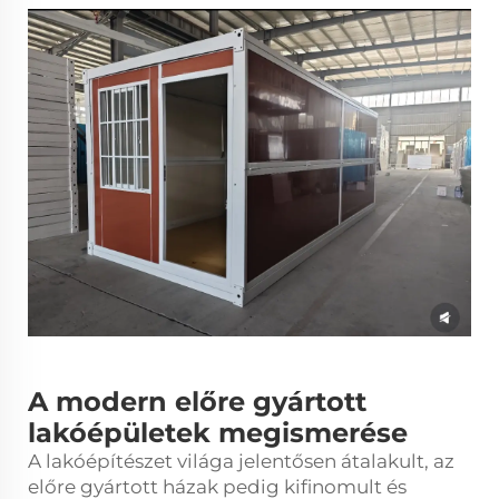
A modern előre gyártott
lakóépületek megismerése
A lakóépítészet világa jelentősen átalakult, az
előre gyártott házak pedig kifinomult és