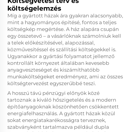
Költségvetési terv és
költségelemzés
Míg a gyártott házak ára gyakran alacsonyabb,
mint a hagyományos építésé, fontos a teljes
költségkép megértése. A ház alapára csupán
egy összetevő – a vásárlóknak számolniuk kell
a telek előkészítésével, alapozással,
közművesítéssel és szállítási költségekkel is.
Ugyanakkor a gyártási folyamatot jellemző
kontrollált környezet általában kevesebb
anyagveszteséget és kiszámíthatóbb
munkaköltségeket eredményez, ami az összes
költségtervezést egyszerűbbé teszi.
A hosszú távú pénzügyi előnyök közé
tartoznak a kiváló hőszigetelés és a modern
építőanyagoknak köszönhetően csökkentett
energiafelhasználás. A gyártott házak közül
sokat energiatakarékosságra terveznek,
szabványként tartalmazva például dupla