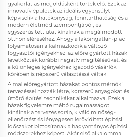
gyakorlatias megoldásként törtek elő. Ezek az
innovatív épületek az ideális egyensúlyt
képviselik a hatékonyság, fenntarthatóság és a
modern életmód szempontjából, és
egyszerűsített utat kínálnak a megálmodott
otthon eléréséhez. Ahogy a lakóingatlan-piac
folyamatosan alkalmazkodik a változó
fogyasztói igényekhez, az előre gyártott házak
levetkőzték korábbi negatív megítélésüket, és
a különleges igényekhez igazodó vásárlók
körében is népszerű választássá váltak.
A mai előregyártott házakat pontos mérnöki
tervezéssel hozzák létre, korszerű anyagokat és
úttörő építési technikákat alkalmazva. Ezek a
házak figyelemre méltó rugalmasságot
kínálnak a tervezés során, kiváló minőség-
ellenőrzést és lényegesen lerövidített építési
időszakot biztosítanak a hagyományos építési
módszerekhez képest. Akár első alkalommal