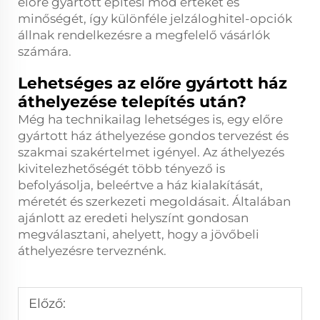
előre gyártott építési mód értékét és
minőségét, így különféle jelzáloghitel-opciók
állnak rendelkezésre a megfelelő vásárlók
számára.
Lehetséges az előre gyártott ház
áthelyezése telepítés után?
Még ha technikailag lehetséges is, egy előre
gyártott ház áthelyezése gondos tervezést és
szakmai szakértelmet igényel. Az áthelyezés
kivitelezhetőségét több tényező is
befolyásolja, beleértve a ház kialakítását,
méretét és szerkezeti megoldásait. Általában
ajánlott az eredeti helyszínt gondosan
megválasztani, ahelyett, hogy a jövőbeli
áthelyezésre terveznénk.
Előző: