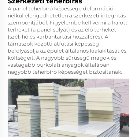
Szerkezeti teherbírás
A panel teherbíró képessége deformáció
nélkül elengedhetetlen a szerkezeti integritás
szempontjából. Figyelembe kell venni a halott
terheket (a panel súlyát) és az élő terheket
(szél, hó és karbantartási hozzáférés). A
támaszok közötti átfutási képesség
befolyásolja az épület általános kialakítását és
költségeit. A nagyobb sűrűségű magok és
vastagabb burkolati anyagok általában
nagyobb teherbíró képességet biztosítanak.