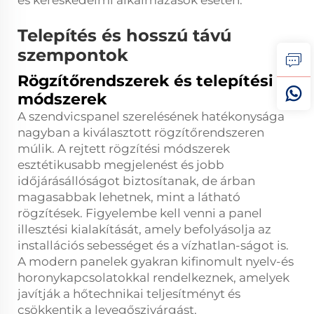
és kereskedelmi alkalmazások esetén.
Telepítés és hosszú távú
szempontok
Rögzítőrendszerek és telepítési
módszerek
A szendvicspanel szerelésének hatékonysága
nagyban a kiválasztott rögzítőrendszeren
múlik. A rejtett rögzítési módszerek
esztétikusabb megjelenést és jobb
időjárásállóságot biztosítanak, de árban
magasabbak lehetnek, mint a látható
rögzítések. Figyelembe kell venni a panel
illesztési kialakítását, amely befolyásolja az
installációs sebességet és a vízhatlan-ságot is.
A modern panelek gyakran kifinomult nyelv-és
horonykapcsolatokkal rendelkeznek, amelyek
javítják a hőtechnikai teljesítményt és
csökkentik a levegőszivárgást.