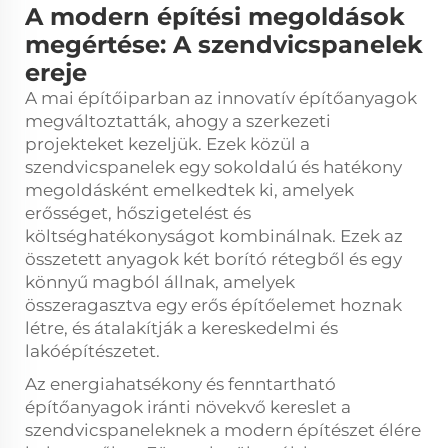
A modern építési megoldások
megértése: A szendvicspanelek
ereje
A mai építőiparban az innovatív építőanyagok
megváltoztatták, ahogy a szerkezeti
projekteket kezeljük. Ezek közül a
szendvicspanelek egy sokoldalú és hatékony
megoldásként emelkedtek ki, amelyek
erősséget, hőszigetelést és
költséghatékonyságot kombinálnak. Ezek az
összetett anyagok két borító rétegből és egy
könnyű magból állnak, amelyek
összeragasztva egy erős építőelemet hoznak
létre, és átalakítják a kereskedelmi és
lakóépítészetet.
Az energiahatsékony és fenntartható
építőanyagok iránti növekvő kereslet a
szendvicspaneleknek a modern építészet élére