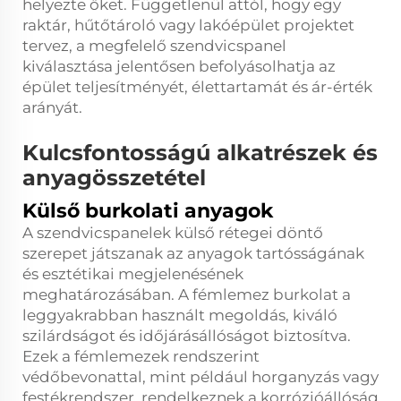
helyezte őket. Függetlenül attól, hogy egy
raktár, hűtőtároló vagy lakóépület projektet
tervez, a megfelelő szendvicspanel
kiválasztása jelentősen befolyásolhatja az
épület teljesítményét, élettartamát és ár-érték
arányát.
Kulcsfontosságú alkatrészek és
anyagösszetétel
Külső burkolati anyagok
A szendvicspanelek külső rétegei döntő
szerepet játszanak az anyagok tartósságának
és esztétikai megjelenésének
meghatározásában. A fémlemez burkolat a
leggyakrabban használt megoldás, kiváló
szilárdságot és időjárásállóságot biztosítva.
Ezek a fémlemezek rendszerint
védőbevonattal, mint például horganyzás vagy
festékrendszer, rendelkeznek a korrózióállóság