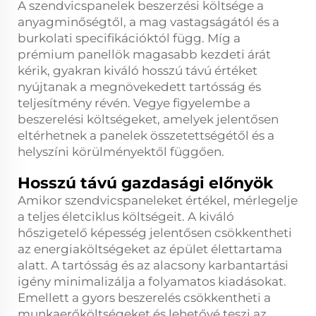
A szendvicspanelek beszerzési költsége a
anyagminőségtől, a mag vastagságától és a
burkolati specifikációktól függ. Míg a
prémium panellök magasabb kezdeti árát
kérik, gyakran kiváló hosszú távú értéket
nyújtanak a megnövekedett tartósság és
teljesítmény révén. Vegye figyelembe a
beszerelési költségeket, amelyek jelentősen
eltérhetnek a panelek összetettségétől és a
helyszíni körülményektől függően.
Hosszú távú gazdasági előnyök
Amikor szendvicspaneleket értékel, mérlegelje
a teljes életciklus költségeit. A kiváló
hőszigetelő képesség jelentősen csökkentheti
az energiaköltségeket az épület élettartama
alatt. A tartósság és az alacsony karbantartási
igény minimalizálja a folyamatos kiadásokat.
Emellett a gyors beszerelés csökkentheti a
munkaerőköltségeket és lehetővé teszi az