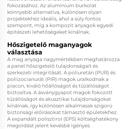
fokozásához. Az alumínium burkolat
könnyebb alternatíva, különösen olyan
projektekhez ideális, ahol a súly fontos
szempont, míg a kompozit anyagok egyedi
építészeti lehetőségeket kínálnak.
Hőszigetelő maganyagok
választása
A mag anyaga nagymértékben meghatározza
a panel hőszigetelő tulajdonságait és
szerkezeti integritását. A poliuretán (PUR) és
poliizocianurát (PIR) magok uralkodnak a
piacon, kiváló hőállóságot és tűzállóságot
biztosítva. A ásványgyapot magok fokozott
tűzállóságot és akusztikai tulajdonságokat
kínálnak, így különösen alkalmasak szigorú
biztonsági előírásokat támasztó épületekhez.
A expandált polisztirol (EPS) költséghatékony
megoldást jelent kevésbé igényes