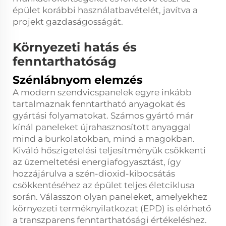
épület korábbi használatbavételét, javítva a
projekt gazdaságosságát.
Környezeti hatás és
fenntarthatóság
Szénlábnyom elemzés
A modern szendvicspanelek egyre inkább
tartalmaznak fenntartható anyagokat és
gyártási folyamatokat. Számos gyártó már
kínál paneleket újrahasznosított anyaggal
mind a burkolatokban, mind a magokban.
Kiváló hőszigetelési teljesítményük csökkenti
az üzemeltetési energiafogyasztást, így
hozzájárulva a szén-dioxid-kibocsátás
csökkentéséhez az épület teljes életciklusa
során. Válasszon olyan paneleket, amelyekhez
környezeti terméknyilatkozat (EPD) is elérhető
a transzparens fenntarthatósági értékeléshez.