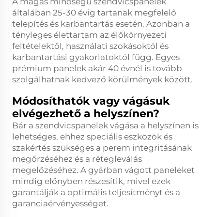
A magas minőségű szendvicspanelek
általában 25-30 évig tartanak megfelelő
telepítés és karbantartás esetén. Azonban a
tényleges élettartam az élőkörnyezeti
feltételektől, használati szokásoktól és
karbantartási gyakorlatoktól függ. Egyes
prémium panelek akár 40 évnél is tovább
szolgálhatnak kedvező körülmények között.
Módosíthatók vagy vágásuk
elvégezhető a helyszínen?
Bár a szendvicspanelek vágása a helyszínen is
lehetséges, ehhez speciális eszközök és
szakértés szükséges a perem integritásának
megőrzéséhez és a rétegleválás
megelőzéséhez. A gyárban vágott paneleket
mindig előnyben részesítik, mivel ezek
garantálják a optimális teljesítményt és a
garanciaérvényességet.