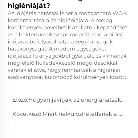
higiéniáját?
Az időjárás hatással lehet a mozgatható WC-k
karbantartására és higiéniájára. A meleg
körülmények növelhetik az illatok képződését
és a baktériumok szaporodását, míg a hideg
időjárás befolyásolhatja a vegyi anyagok
hatékonyságát. A modern egységeket
időjárásálló anyagokból gyártják, és klímának
megfelelő hulladékkezelő megoldásokkal
vannak ellátva, hogy fenntartsák a higiéniai
szabványokat különböző körülmények között.
Előző:
Hogyan javítják az energiahatsékonyságot a PU szendvicspanelek?
Következő:
Miért nélkülözhetetlenek a mozgatható WC-k a szabadtéri eseményeken?