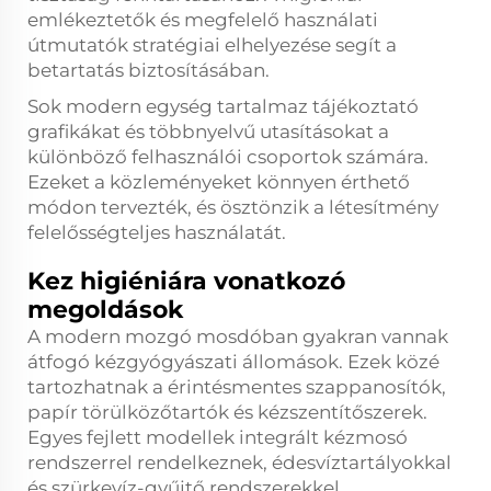
emlékeztetők és megfelelő használati
útmutatók stratégiai elhelyezése segít a
betartatás biztosításában.
Sok modern egység tartalmaz tájékoztató
grafikákat és többnyelvű utasításokat a
különböző felhasználói csoportok számára.
Ezeket a közleményeket könnyen érthető
módon tervezték, és ösztönzik a létesítmény
felelősségteljes használatát.
Kez higiéniára vonatkozó
megoldások
A modern mozgó mosdóban gyakran vannak
átfogó kézgyógyászati állomások. Ezek közé
tartozhatnak a érintésmentes szappanosítók,
papír törülközőtartók és kézszentítőszerek.
Egyes fejlett modellek integrált kézmosó
rendszerrel rendelkeznek, édesvíztartályokkal
és szürkevíz-gyűjtő rendszerekkel.