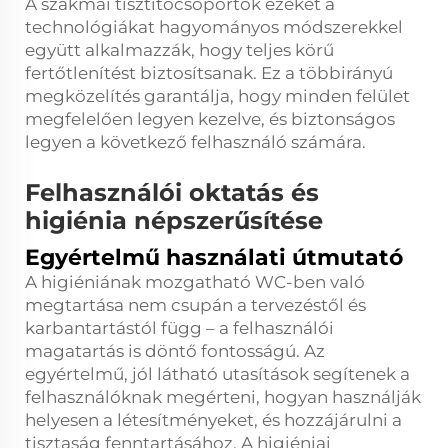
A szakmai tisztítócsoportok ezeket a
technológiákat hagyományos módszerekkel
együtt alkalmazzák, hogy teljes körű
fertőtlenítést biztosítsanak. Ez a többirányú
megközelítés garantálja, hogy minden felület
megfelelően legyen kezelve, és biztonságos
legyen a következő felhasználó számára.
Felhasználói oktatás és
higiénia népszerűsítése
Egyértelmű használati útmutató
A higiéniának mozgatható WC-ben való
megtartása nem csupán a tervezéstől és
karbantartástól függ – a felhasználói
magatartás is döntő fontosságú. Az
egyértelmű, jól látható utasítások segítenek a
felhasználóknak megérteni, hogyan használják
helyesen a létesítményeket, és hozzájárulni a
tisztaság fenntartásához. A higiéniai