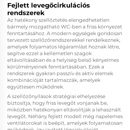
Fejlett levegőcirkulációs
rendszerek
Az hatékony szellőztetés elengedhetetlen
bármely mozgatható WC-ben a friss környezet
fenntartásához. A modern egységek gondosan
tervezett szellőzőrendszerekkel rendelkeznek,
amelyek folyamatos légáramlást hoznak létre,
segítve ezzel a kellemetlen szagok
eltávolításában és a helyiség belső kényelmes
körülményeinek fenntartásában. Ezek a
rendszerek gyakran passzív és aktív elemek
kombinációját tartalmazzák, amelyek
együttesen működnek.
A szellőzőnyílások stratégiai elhelyezése
biztosítja, hogy friss levegőt vonjanak be,
miközben hatékonyan eltávolítják a lehasznált
levegőt. Néhány fejlett modell még napelemes
ventilátorokat is beépít, amelyek folyamatosan
működnek, így javított légcirkulációt