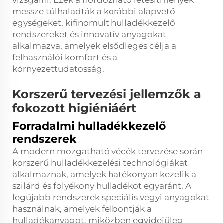
vizsgálni. Ezek a hordozható létesítmények
messze túlhaladták a korábbi alapvető
egységeket, kifinomult hulladékkezelő
rendszereket és innovatív anyagokat
alkalmazva, amelyek elsődleges célja a
felhasználói komfort és a
környezettudatosság.
Korszerű tervezési jellemzők a
fokozott higiéniáért
Forradalmi hulladékkezelő
rendszerek
A modern mozgatható vécék tervezése során
korszerű hulladékkezelési technológiákat
alkalmaznak, amelyek hatékonyan kezelik a
szilárd és folyékony hulladékot egyaránt. A
legújabb rendszerek speciális vegyi anyagokat
használnak, amelyek felbontják a
hulladékanyagot, miközben egyidejűleg