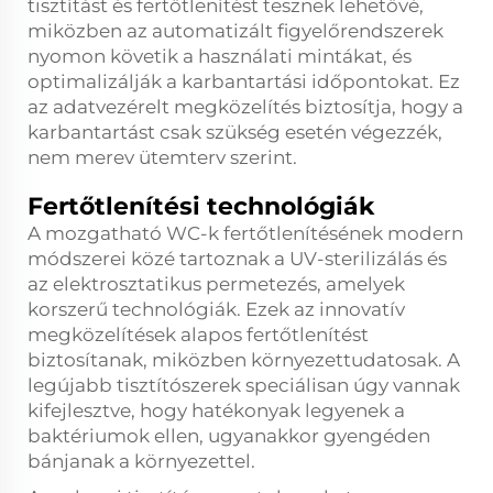
tisztítást és fertőtlenítést tesznek lehetővé,
miközben az automatizált figyelőrendszerek
nyomon követik a használati mintákat, és
optimalizálják a karbantartási időpontokat. Ez
az adatvezérelt megközelítés biztosítja, hogy a
karbantartást csak szükség esetén végezzék,
nem merev ütemterv szerint.
Fertőtlenítési technológiák
A mozgatható WC-k fertőtlenítésének modern
módszerei közé tartoznak a UV-sterilizálás és
az elektrosztatikus permetezés, amelyek
korszerű technológiák. Ezek az innovatív
megközelítések alapos fertőtlenítést
biztosítanak, miközben környezettudatosak. A
legújabb tisztítószerek speciálisan úgy vannak
kifejlesztve, hogy hatékonyak legyenek a
baktériumok ellen, ugyanakkor gyengéden
bánjanak a környezettel.