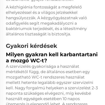
A kézhigiénia fontosságát a megfelelő
elhelyezéssel és a világos jelzésekkel
hangsúlyozzák. A kézgyógyászatnak való
odafigyelés segít megakadályozni a
baktériumok terjedését, és a létesítmény
általános tisztaságát is biztosítja.
Gyakori kérdések
Milyen gyakran kell karbantartani
a mozgó WC-t?
A szervizelés gyakorisága a használat
mértékétől függ, de általános esetben egy
mozgatható WC-t rendszeres használat
mellett hetente legalább egyszer szervizelni
kell. Nagy forgalmú helyeken a szervizelést 2-3
naponta szükséges elvégezni, míg kevésbé
használt egységek esetében 10 napos
ütemezés is elegendő lehet. A rendszeres