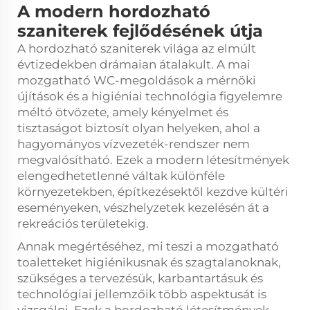
A modern hordozható
szaniterek fejlődésének útja
A hordozható szaniterek világa az elmúlt
évtizedekben drámaian átalakult. A mai
mozgatható WC-megoldások a mérnöki
újítások és a higiéniai technológia figyelemre
méltó ötvözete, amely kényelmet és
tisztaságot biztosít olyan helyeken, ahol a
hagyományos vízvezeték-rendszer nem
megvalósítható. Ezek a modern létesítmények
elengedhetetlenné váltak különféle
környezetekben, építkezésektől kezdve kültéri
eseményeken, vészhelyzetek kezelésén át a
rekreációs területekig.
Annak megértéséhez, mi teszi a mozgatható
toaletteket higiénikusnak és szagtalanoknak,
szükséges a tervezésük, karbantartásuk és
technológiai jellemzőik több aspektusát is