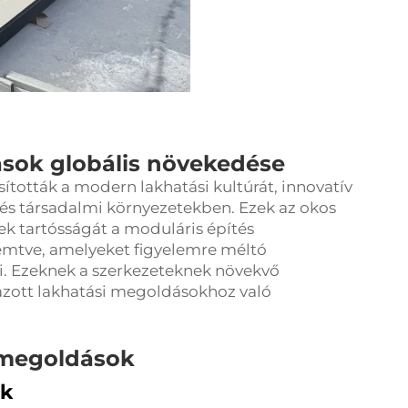
sok globális növekedése
ították a modern lakhatási kultúrát, innovatív
és társadalmi környezetekben. Ezek az okos
ek tartósságát a moduláris építés
remtve, amelyeket figyelemre méltó
ni. Ezeknek a szerkezeteknek növekvő
azott lakhatási megoldásokhoz való
i megoldások
ek