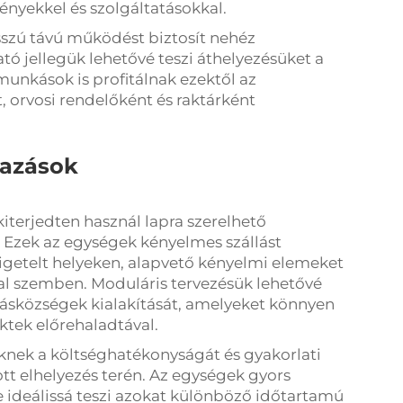
ényekkel és szolgáltatásokkal.
sszú távú működést biztosít nehéz
 jellegük lehetővé teszi áthelyezésüket a
unkások is profitálnak ezektől az
, orvosi rendelőként és raktárként
mazások
kiterjedten használ lapra szerelhető
 Ezek az egységek kényelmes szállást
igetelt helyeken, alapvető kényelmi elemeket
al szemben. Moduláris tervezésük lehetővé
kásközségek kialakítását, amelyeket könnyen
ektek előrehaladtával.
eknek a költséghatékonyságát és gyakorlati
tt elhelyezés terén. Az egységek gyors
 ideálissá teszi azokat különböző időtartamú