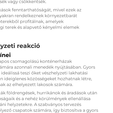
sék vagy csökkentsék.
ások fenntarthatóságát, mivel ezek az
gyakran rendelkeznek környezetbarát
óterekből profitálnak, amelyek
gi terek és alapvető kényelmi elemek
yzeti reakció
ínei
a lapos csomagolású konténerházak
zámára azonnali menedék nyújtásában. Gyors
deálissá teszi őket vészhelyzeti lakhatási
n ideiglenes közösségeket hozhatnak létre,
k az elhelyezett lakosok számára.
ták földrengések, hurrikánok és áradások után
nságaik és a nehéz körülmények ellenállása
áni helyzetekre. A szabványos tervezés
élyező csapatok számára, így biztosítva a gyors