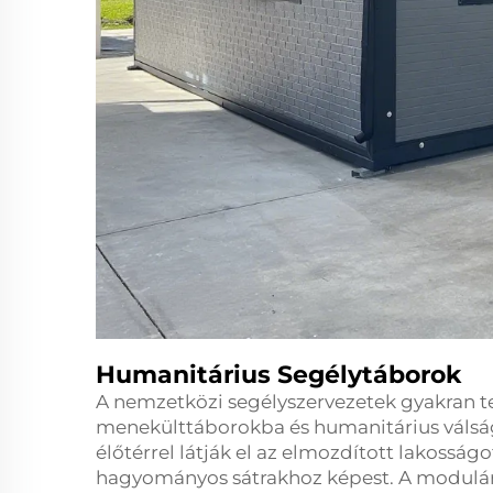
Humanitárius Segélytáborok
A nemzetközi segélyszervezetek gyakran t
menekülttáborokba és humanitárius válság
élőtérrel látják el az elmozdított lakosság
hagyományos sátrakhoz képest. A moduláris