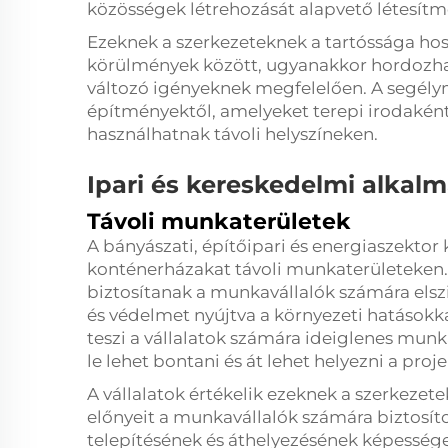
közösségek létrehozását alapvető létesítm
Ezeknek a szerkezeteknek a tartóssága ho
körülmények között, ugyanakkor hordozható
változó igényeknek megfelelően. A segélym
építményektől, amelyeket terepi irodaként
használhatnak távoli helyszíneken.
Ipari és kereskedelmi alkal
Távoli munkaterületek
A bányászati, építőipari és energiaszektor 
konténerházakat távoli munkaterületeken.
biztosítanak a munkavállalók számára elsz
és védelmet nyújtva a környezeti hatásokk
teszi a vállalatok számára ideiglenes mun
le lehet bontani és át lehet helyezni a proj
A vállalatok értékelik ezeknek a szerkezet
előnyeit a munkavállalók számára biztosíto
telepítésének és áthelyezésének képessége