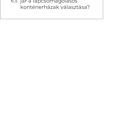
jár a lapcsomagolásos
konténerházak választása?