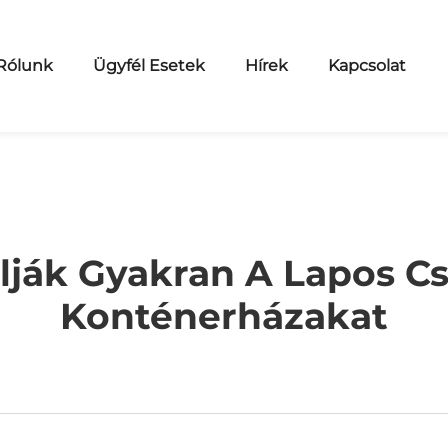
Rólunk
Ügyfél Esetek
Hírek
Kapcsolat
lják Gyakran A Lapos 
Konténerházakat