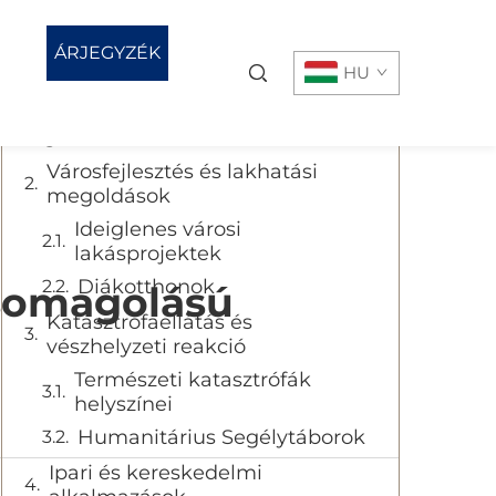
Tartalomjegyzék
ÁRJEGYZÉK
HU
KÉRÉSE
A hordozható lakás megoldások
globális növekedése
Városfejlesztés és lakhatási
megoldások
Ideiglenes városi
lakásprojektek
Diákotthonok
Csomagolású
Katasztrófaellátás és
vészhelyzeti reakció
Természeti katasztrófák
helyszínei
Humanitárius Segélytáborok
Ipari és kereskedelmi