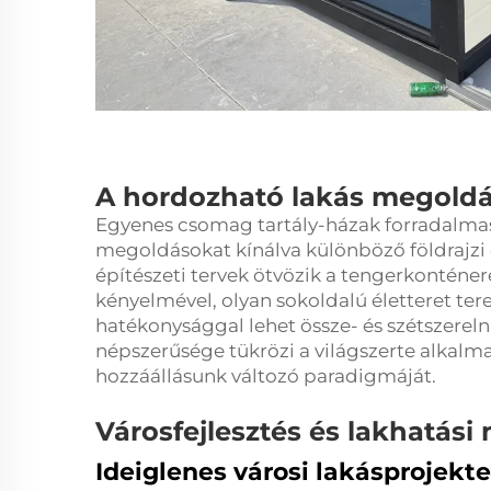
A hordozható lakás megoldá
Egyenes csomag
tartály-házak
forradalmas
megoldásokat kínálva különböző földrajzi 
építészeti tervek ötvözik a tengerkonténer
kényelmével, olyan sokoldalú életteret te
hatékonysággal lehet össze- és szétszerel
népszerűsége tükrözi a világszerte alkalm
hozzáállásunk változó paradigmáját.
Városfejlesztés és lakhatás
Ideiglenes városi lakásprojekt