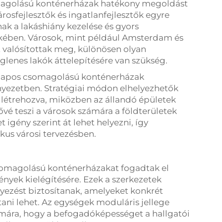
magolású konténerházak hatékony megoldást
árosfejlesztők és ingatlanfejlesztők egyre
k a lakáshiány kezelése és gyors
dekében. Városok, mint például Amsterdam és
 valósítottak meg, különösen olyan
eiglenes lakók áttelepítésére van szükség.
a lapos csomagolású konténerházak
yezetben. Stratégiai módon elhelyezhetők
 létrehozva, miközben az állandó épületek
ővé teszi a városok számára a földterületek
 igény szerint át lehet helyezni, így
kus városi tervezésben.
omagolású konténerházakat fogadtak el
nyek kielégítésére. Ezek a szerkezetek
lyezést biztosítanak, amelyeket konkrét
i lehet. Az egységek moduláris jellege
ámára, hogy a befogadóképességet a hallgatói