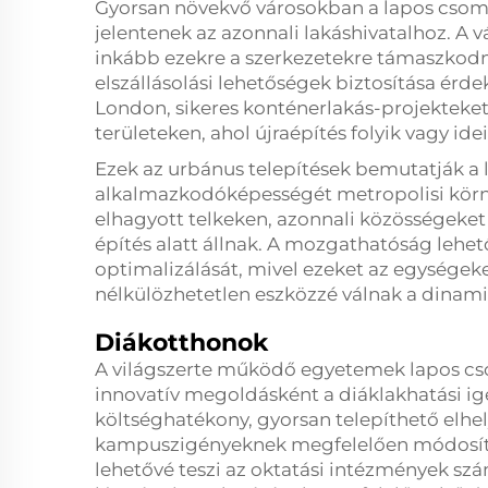
Gyorsan növekvő városokban a lapos cso
jelentenek az azonnali lakáshivatalhoz. A v
inkább ezekre a szerkezetekre támaszkodna
elszállásolási lehetőségek biztosítása ér
London, sikeres konténerlakás-projekteket
területeken, ahol újraépítés folyik vagy id
Ezek az urbánus telepítések bemutatják 
alkalmazkodóképességét metropolisi körn
elhagyott telkeken, azonnali közösségeket
építés alatt állnak. A mozgathatóság lehet
optimalizálását, mivel ezeket az egységeket
nélkülözhetetlen eszközzé válnak a dinami
Diákotthonok
A világszerte működő egyetemek lapos cs
innovatív megoldásként a diáklakhatási igé
költséghatékony, gyorsan telepíthető elhe
kampuszigényeknek megfelelően módosítan
lehetővé teszi az oktatási intézmények sz