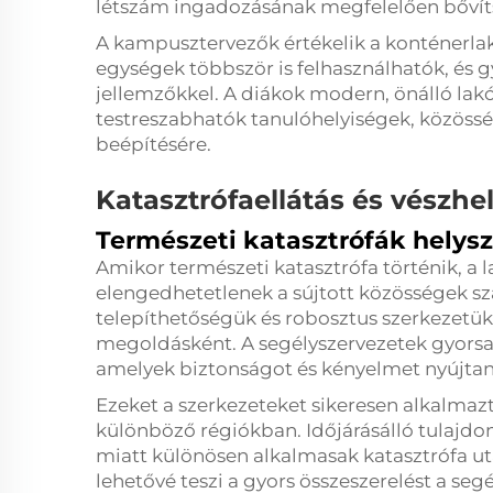
létszám ingadozásának megfelelően bővít
A kampusztervezők értékelik a konténerlak
egységek többször is felhasználhatók, és 
jellemzőkkel. A diákok modern, önálló lak
testreszabhatók tanulóhelyiségek, közössé
beépítésére.
Katasztrófaellátás és vészhel
Természeti katasztrófák helysz
Amikor természeti katasztrófa történik, 
elengedhetetlenek a sújtott közösségek s
telepíthetőségük és robosztus szerkezetük i
megoldásként. A segélyszervezetek gyorsa
amelyek biztonságot és kényelmet nyújtana
Ezeket a szerkezeteket sikeresen alkalmaz
különböző régiókban. Időjárásálló tulajdo
miatt különösen alkalmasak katasztrófa ut
lehetővé teszi a gyors összeszerelést a seg