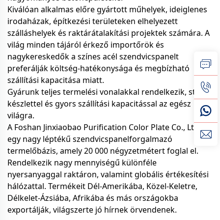
Kiválóan alkalmas előre gyártott műhelyek, ideiglenes
irodaházak, építkezési területeken elhelyezett
szálláshelyek és raktárátalakítási projektek számára. A
világ minden tájáról érkező importőrök és
nagykereskedők a színes acél szendvicspanelt
preferálják költség-hatékonysága és megbízható
szállítási kapacitása miatt.
Gyárunk teljes termelési vonalakkal rendelkezik, stabil
készlettel és gyors szállítási kapacitással az egész
világra.
A Foshan Jinxiaobao Purification Color Plate Co., Ltd.
egy nagy léptékű szendvicspanelforgalmazó
termelőbázis, amely 20 000 négyzetmétert foglal el.
Rendelkezik nagy mennyiségű különféle
nyersanyaggal raktáron, valamint globális értékesítési
hálózattal. Termékeit Dél-Amerikába, Közel-Keletre,
Délkelet-Ázsiába, Afrikába és más országokba
exportálják, világszerte jó hírnek örvendenek.