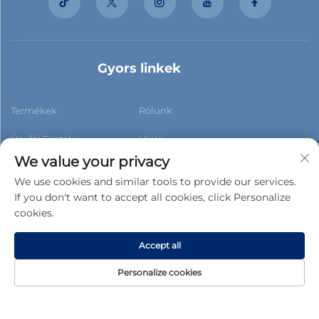
Gyors linkek
Termékek
Rólunk
Ügyfél Esetek
Hírek
We value your privacy
Kapcsolat
Blog
We use cookies and similar tools to provide our services.
If you don't want to accept all cookies, click Personalize
cookies.
Feliratkozás
Accept all
Personalize cookies
Copyright © 2026 Foshan Xiaobao New Building Materials
Co.,ltd. Minden jog fenntartva. -
Adatvédelmi irányelvek