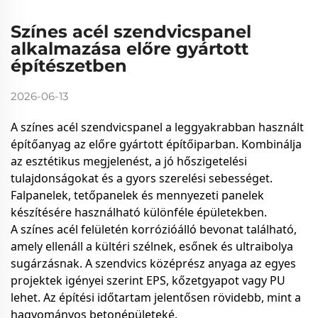
Színes acél szendvicspanel
alkalmazása előre gyártott
építészetben
2026-06-13
A színes acél szendvicspanel a leggyakrabban használt
építőanyag az előre gyártott építőiparban. Kombinálja
az esztétikus megjelenést, a jó hőszigetelési
tulajdonságokat és a gyors szerelési sebességet.
Falpanelek, tetőpanelek és mennyezeti panelek
készítésére használható különféle épületekben.
A színes acél felületén korrózióálló bevonat található,
amely ellenáll a kültéri szélnek, esőnek és ultraibolya
sugárzásnak. A szendvics középrész anyaga az egyes
projektek igényei szerint EPS, kőzetgyapot vagy PU
lehet. Az építési időtartam jelentősen rövidebb, mint a
hagyományos betonépületeké.