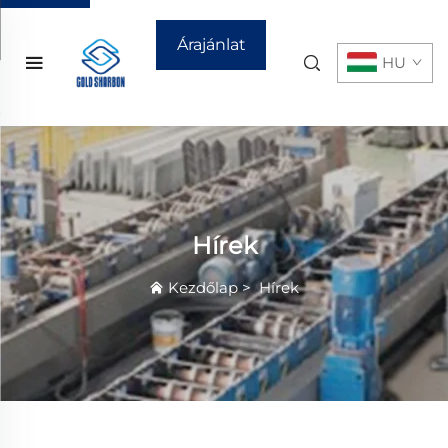
Árajánlat
HU
kérése
Hírek
Kezdőlap
>
Hírek