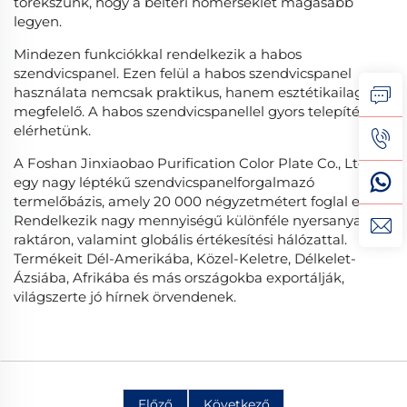
törekszünk, hogy a beltéri hőmérséklet magasabb
legyen.
Mindezen funkciókkal rendelkezik a habos
szendvicspanel. Ezen felül a habos szendvicspanel
használata nemcsak praktikus, hanem esztétikailag is
megfelelő. A habos szendvicspanellel gyors telepítést is
elérhetünk.
A Foshan Jinxiaobao Purification Color Plate Co., Ltd.
egy nagy léptékű szendvicspanelforgalmazó
termelőbázis, amely 20 000 négyzetmétert foglal el.
Rendelkezik nagy mennyiségű különféle nyersanyaggal
raktáron, valamint globális értékesítési hálózattal.
Termékeit Dél-Amerikába, Közel-Keletre, Délkelet-
Ázsiába, Afrikába és más országokba exportálják,
világszerte jó hírnek örvendenek.
Előző
Következő