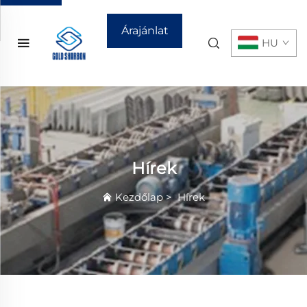
Árajánlat
HU
kérése
Hírek
Kezdőlap
>
Hírek