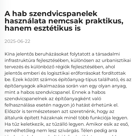
A hab szendvicspanelek
használata nemcsak praktikus,
hanem esztétikus is
2025-06-22
Kína jelentős beruházásokat folytatott a társadalmi
infrastruktúra fejlesztésében, különösen az urbanisztikai
tervezés és különböző régiók fejlesztésében, ahol
jelentős emberi és logisztikai erőforrásokat fordítottak
be. Ezek között számos építőanyag-típus található, és az
építőanyagok alkalmazása során van egy olyan anyag,
mint a habos szendvicspanel. Ennek a habos
szendvicspanelnek az építőanyagként való
felhasználása esetén nagyon jó hatást érhetünk el.
Először is természetesen azt szeretnénk, hogy az
általunk épített házaknak minél több funkciója legyen.
Ha tűz keletkezik, az tűzálló legyen. Amikor esik az eső,
remélhetőleg nem lesz szivárgás. Télen pedig arra