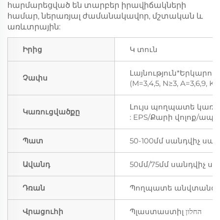
հարմարեցված են տարբեր իրավիճակների
համար, ներառյալ ժամանակավոր, մշտական և
առևտրային:
Իրից
Կ տուն
Լայնություն*Երկարու
Չափս
(M=3,4,5, N≥3, A=3,6,9, 
Լույս պողպատե կառո
Կառուցվածքը
: EPS/Քարի վոլոք/ապա
Պատ
50-100մմ սանդվիչ սալ
Ավանդ
50մմ/75մմ սանդվիչ սա
Դռան
Պողպատե անվտանգու
Վրացուհի
Պլաստաստիլ החלון