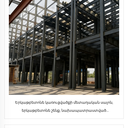
Երկաթբետոնե կառուցվածքի մետաղական սալոն,
երկաթբետոնե շենք, նախապատրաստված
երկաթբետոնե կառուցվածքի շինարարություն, տուն