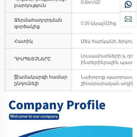
0.6kn/մ2
բարդություն
Ջերմահաղորդման
0.35 կկալ/մ2հց
գործակից
Հատիկ
Մեկ հարկանի, երկու 
Լուսամուտների և դռն
ԴԻՍՊԵՏՉՆԵՐԸ
ինտերիերային պատեր
娤ամակարգի համար
Նախօրոք պատրաստված
ընդունելի
շինարարական աղբի: