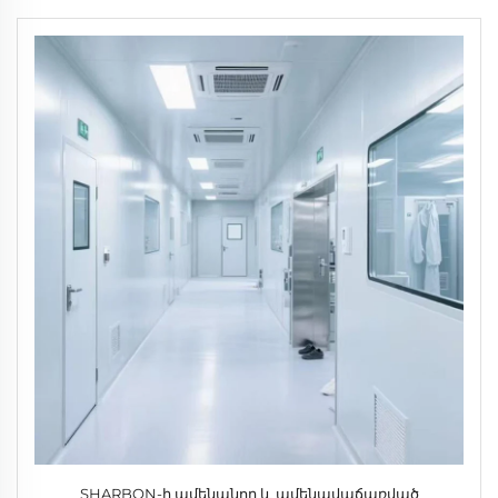
կողմից ուղղակի վաճառք
SHARBON-ի ամենանոր և ամենավաճառված