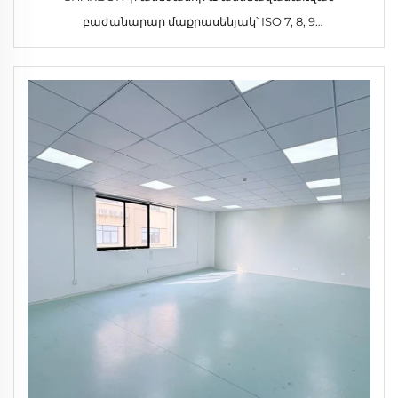
բաժանարար մաքրասենյակ՝ ISO 7, 8, 9
ստանդարտներին համապատասխան, փոշուց ազատ
պանելներով, HEPA ֆիլտրով, 875 CFM օդի հոսքով,
անշարժ մաքրասենյակի մոդուլային գործարան