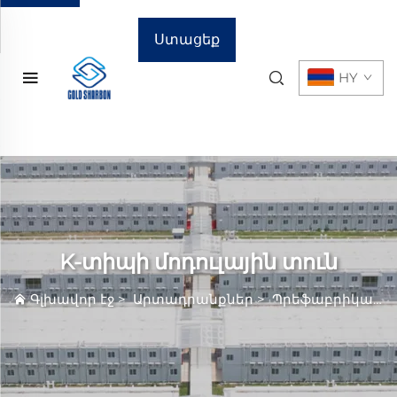
Ստացեք
HY
գնային
առաջարկ
K-տիպի մոդուլային տուն
Գլխավոր էջ
>
Արտադրանքներ
>
Պրեֆաբրիկացված Տուն