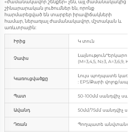
«ժամանակավոր շենքեր» չեն, այլ ժամանակակից
շինարարական լուծումներ են, որոնք
հարմարեցված են տարբեր իրավիճակների
համար, ներառյալ ժամանակավոր, մշտական և
առևտրային:
Իրից
Կ տուն
Լայնություն*Երկարու
Չափս
(M=3,4,5, N≥3, A=3,6,9, 
Լույս պողպատե կառո
Կառուցվածքը
: EPS/Քարի վոլոք/ապա
Պատ
50-100մմ սանդվիչ սալ
Ավանդ
50մմ/75մմ սանդվիչ սա
Դռան
Պողպատե անվտանգու