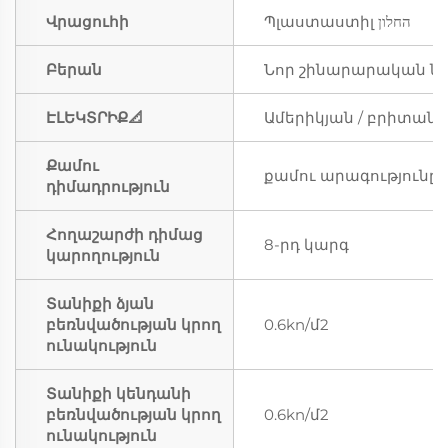
Վրացուհի
Պլաստաստիլ החלון
Բերան
Նոր շինարարական նյ
ԷԼԵԿՏՐԻՔ📐
Ամերիկյան / բրիտան
Քամու
քամու արագությունը ≤
դիմադրություն
Հողաշարժի դիմաց
8-րդ կարգ
կարողություն
Տանիքի ձյան
բեռնվածության կրող
0.6kn/մ2
ունակություն
Տանիքի կենդանի
բեռնվածության կրող
0.6kn/մ2
ունակություն