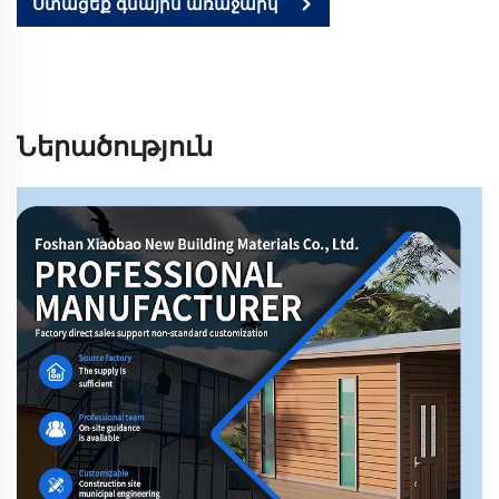
Ստացեք գնային առաջարկ
Ներածություն