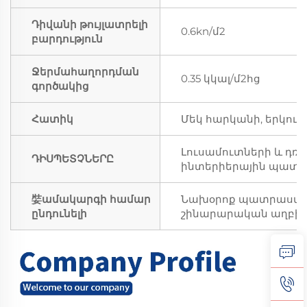
Դիվանի թույլատրելի
0.6kn/մ2
բարդություն
Ջերմահաղորդման
0.35 կկալ/մ2հց
գործակից
Հատիկ
Մեկ հարկանի, երկու 
Լուսամուտների և դռն
ԴԻՍՊԵՏՉՆԵՐԸ
ինտերիերային պատեր
娤ամակարգի համար
Նախօրոք պատրաստված
ընդունելի
շինարարական աղբի: