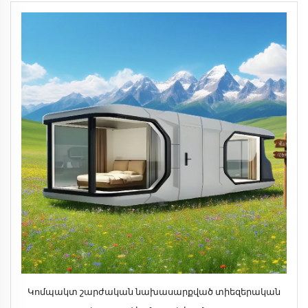
Կոմպակտ շարժական նախասարքված տիեզերական