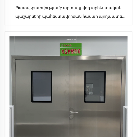
Պատվերատվությամբ արտադրվող արհեստական
պաշարների պահեստավորման համար պողպատե
կառուցվածքի պահեստ՝ հիվանդանոցների և
գրասենյակային շենքերի համար, մեծ տարածք,
ժամանակակից դիզայն, Գուանդուն նահանգի սերունդ