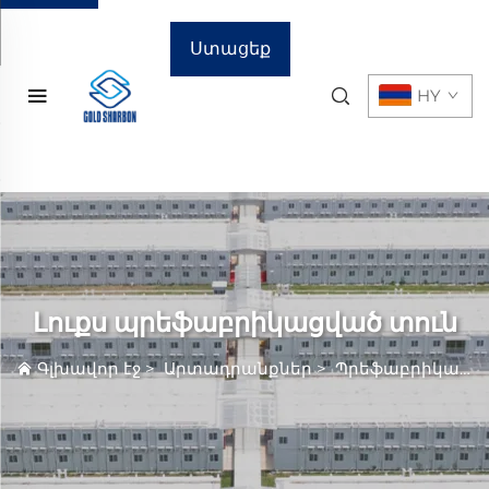
Ստացեք
HY
գնային
առաջարկ
Լուքս պրեֆաբրիկացված տուն
Գլխավոր էջ
>
Արտադրանքներ
>
Պրեֆաբրիկացված Տուն