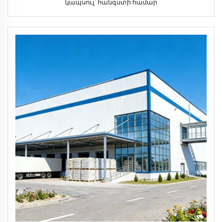
կապսուլ՝ հանգստի համար