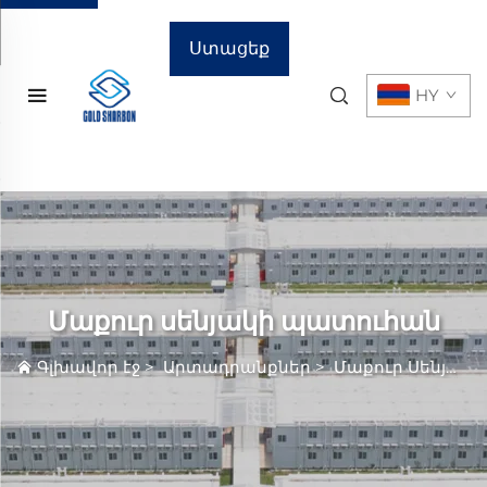
Ստացեք
HY
գնային
առաջարկ
Մաքուր սենյակի պատուհան
Գլխավոր էջ
>
Արտադրանքներ
>
Մաքուր Սենյակ