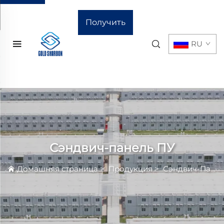
Получить
RU
расчёт
стоимости
Сэндвич-панель ПУ
Домашняя страница
>
Продукция
>
Сэндвич-Панель