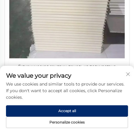
Гигиеническая сендвич-панель из полиуретана
We value your privacy
толщиной 75 мм для стен пищевых производственных
предприятий
We use cookies and similar tools to provide our services.
If you don't want to accept all cookies, click Personalize
cookies.
Accept all
Personalize cookies