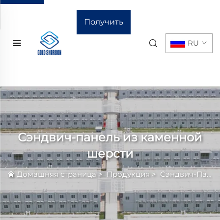
Получить
RU
расчёт
стоимости
Сэндвич-панель из каменной
шерсти
Домашняя страница
>
Продукция
>
Сэндвич-Панель