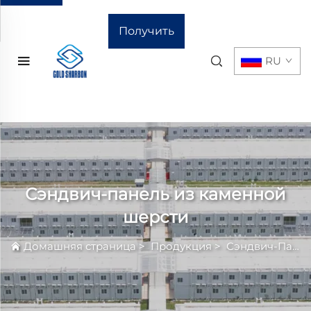
Получить
RU
расчёт
стоимости
Сэндвич-панель из каменной
шерсти
Домашняя страница
>
Продукция
>
Сэндвич-Панель