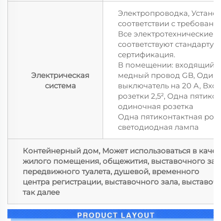
Электропроводка, Установ
соответствии с требовани
Все электротехнические 
соответствуют стандарту 
сертификация.
В помещении: входящий п
Электрическая
медный провод GB, Один 
система
выключатель на 20 А, Вхо
розетки 2,5², Одна пятико
одиночная розетка
Одна пятиконтактная розе
светодиодная лампа
Контейнерный дом, Может использоваться в качес
жилого помещения, общежития, выставочного зала
передвижного туалета, душевой, временного
центра регистрации, выставочного зала, выставоч
так далее