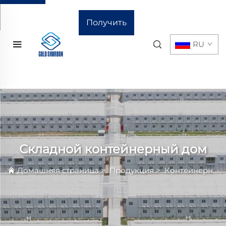
Получить
RU
расчёт
стоимости
Складной контейнерный дом
Домашняя страница
>
Продукция
>
Контейнерный Дом