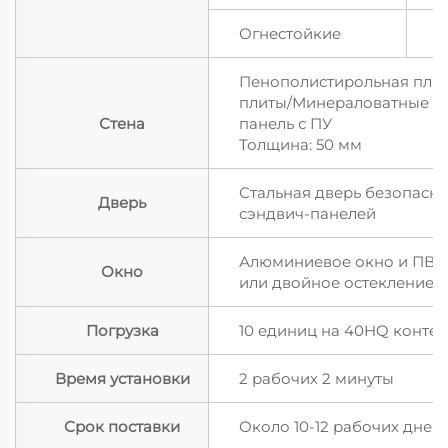
Огнестойкие
А
Пенополистирольная плит
плиты/Минераловатные п
Стена
панель с ПУ
Толщина: 50 мм
Стальная дверь безопасно
Дверь
сэндвич-панелей
Алюминиевое окно и ПВХ 
Окно
или двойное остекление
Погрузка
10 единиц на 40HQ конте
Время установки
2 рабочих 2 минуты
Срок поставки
Около 10-12 рабочих дней