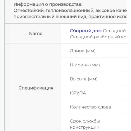
Информация о производстве:
Огнестойкий, теплоизоляционный, высокое качест
привлекательный внешний вид, практичное испол
Сборный дом
Складной к
Name
Складной разборный кон
Длина (мм)
5
Ширина (мм)
2
Высота (мм)
2
Спецификация
КРУПА
П
Количество слоев
2
Срок службы
Б
конструкции