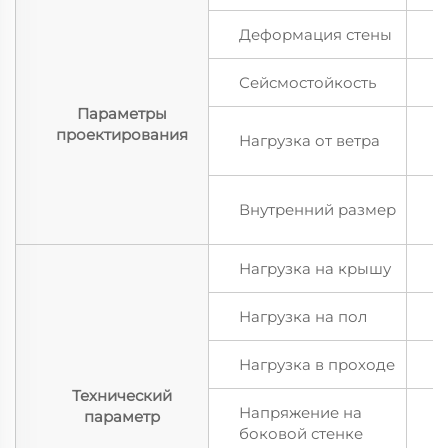
Деформация стены
3
Сейсмостойкость
1
Параметры
1
проектирования
Нагрузка от ветра
в
5
Внутренний размер
Нагрузка на крышу
0
Нагрузка на пол
2
Нагрузка в проходе
2
Технический
Напряжение на
параметр
1
боковой стенке