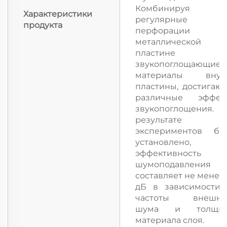
Комбинируя
Характеристики
регулярные
продукта
перфорации 
металлической
пластине 
звукопоглощающие
материалы внут
пластины, достигают
различные эффек
звукопоглощения.
результате
экспериментов бы
установлено, ч
эффективность
шумоподавления
составляет не менее 
дБ в зависимости 
частоты внешне
шума и толщи
материала слоя.