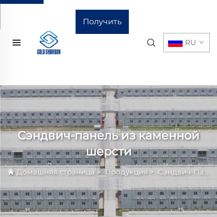
Получить
RU
расчёт
стоимости
Сэндвич-панель из каменной
шерсти
Домашняя страница
>
Продукция
>
Сэндвич-Панель