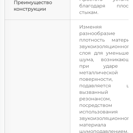
Преимущество
благодаря плоск
конструкции
стыкам.
Изменяя
разнообразие
плотность материа
звукоизоляционного
слоя для уменьшен
шума, возникающе
при ударе 
металлической
поверхности,
подавляется шу
вызванный
резонансом,
посредством
использования
звукоизоляционного
материала 
шумоподавлением.