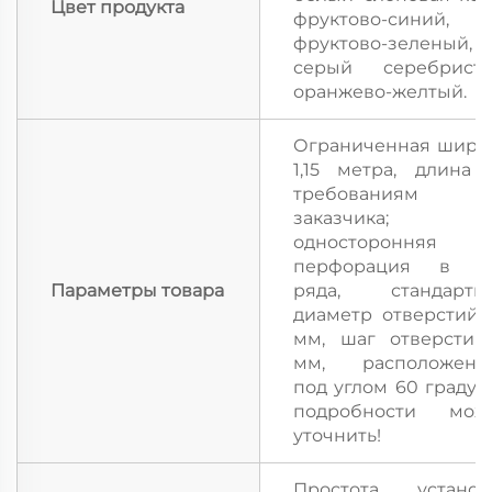
Цвет продукта
фруктово-синий,
фруктово-зеленый,
серый серебристы
оранжево-желтый.
Ограниченная шири
1,15 метра, длина 
требованиям
заказчика;
односторонняя
перфорация в т
Параметры товара
ряда, стандартн
диаметр отверстий 2
мм, шаг отверстий
мм, расположенн
под углом 60 градусо
подробности мож
уточнить!
Простота установ