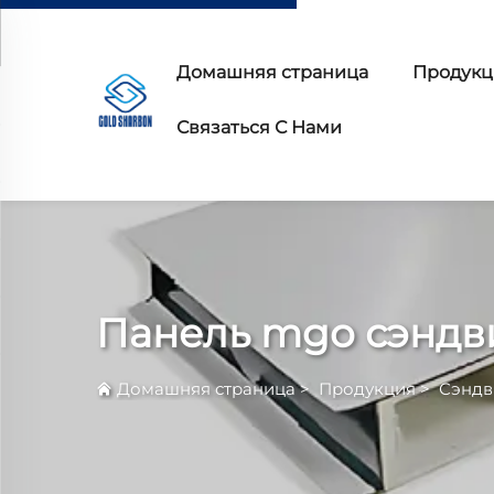
Домашняя страница
Продукц
Связаться С Нами
Панель mgo сэндв
Домашняя страница
>
Продукция
>
Сэндв