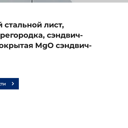
стальной лист,
регородка, сэндвич-
окрытая MgO сэндвич-
сти