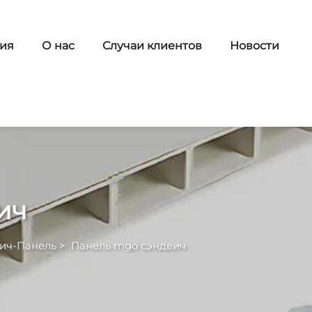
ия
О нас
Случаи клиентов
Новости
ич
ич-Панель
>
Панель mgo сэндвич