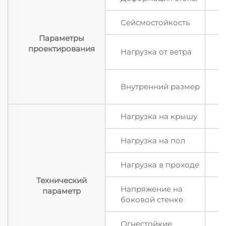
Сейсмостойкость
1
Параметры
1
проектирования
Нагрузка от ветра
в
5
Внутренний размер
Нагрузка на крышу
0
Нагрузка на пол
2
Нагрузка в проходе
2
Технический
Напряжение на
параметр
1
боковой стенке
Огнестойкие
А