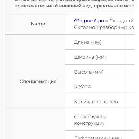
привлекательный внешний вид, практичное испол
Сборный дом
Складной к
Name
Складной разборный кон
Длина (мм)
5
Ширина (мм)
2
Высота (мм)
2
Спецификация
КРУПА
П
Количество слоев
2
Срок службы
Б
конструкции
Деформация стены
3