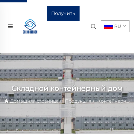
Получить
RU
расчёт
стоимости
Складной контейнерный дом
Домашняя страница
>
Продукция
>
Контейнерный Дом