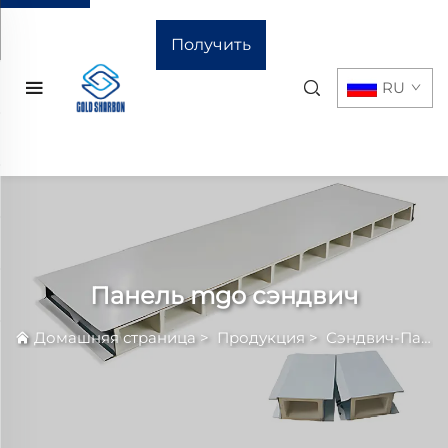
Получить
RU
расчёт
стоимости
Панель mgo сэндвич
Домашняя страница
>
Продукция
>
Сэндвич-Панель