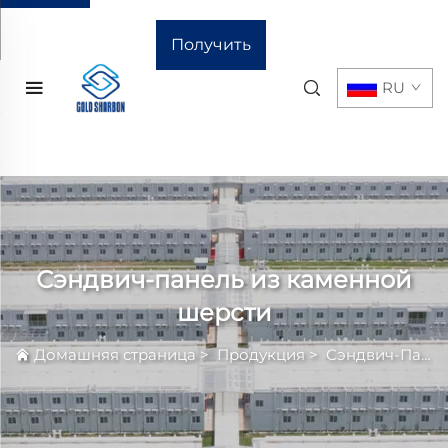
Получить
RU
расчёт
стоимости
Сэндвич-панель из каменной
шерсти
Домашняя страница
>
Продукция
>
Сэндвич-Панель