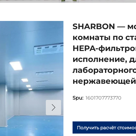
SHARBON — мо
комнаты по ста
HEPA-фильтро
исполнение, 
лабораторного
нержавеющей 
1601707773770
Spu:
Получить расчёт стоимо