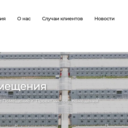
ия
О нас
Случаи клиентов
Новости
омещения
е Помещение
>
Проект чистого помещения