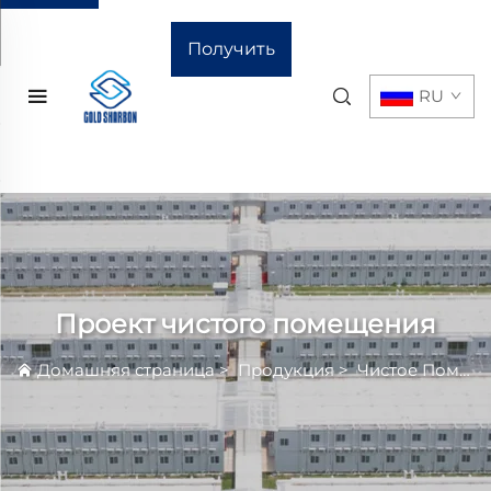
Получить
RU
расчёт
стоимости
Проект чистого помещения
Домашняя страница
>
Продукция
>
Чистое Помещение