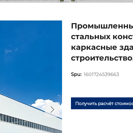
Промышленные
стальных кон
каркасные зда
строительство
1601724539663
Spu:
Получить расчёт стоимо