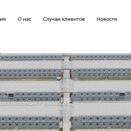
ия
О нас
Случаи клиентов
Новости
ная Конструкция
>
Workshop