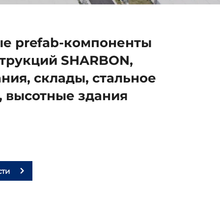
 prefab-компоненты
струкций SHARBON,
ния, склады, стальное
, высотные здания
сти