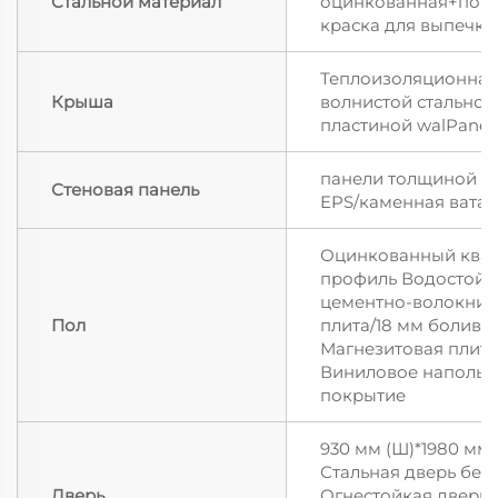
Стальной материал
оцинкованная+пор
краска для выпечки
Теплоизоляционная 
Крыша
волнистой стальной
пластиной walPanell
панели толщиной 5
Стеновая панель
EPS/каменная вата
Оцинкованный ква
профиль Водостойк
цементно-волокнис
Пол
плита/18 мм боливи
Магнезитовая плит
Виниловое напольн
покрытие
930 мм (Ш)*1980 мм 
Стальная дверь безо
Дверь
Огнестойкая дверь 