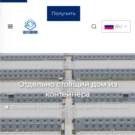
Получить
RU
расчёт
стоимости
Отдельно стоящий дом из
контейнера
Домашняя страница
>
Продукция
>
Контейнерный Дом