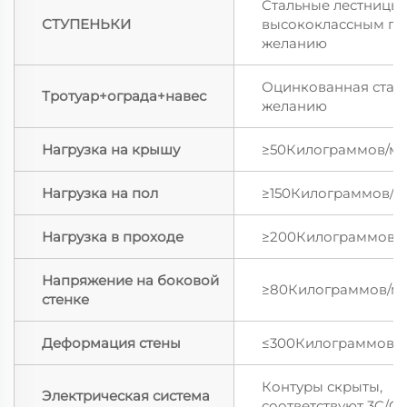
Стальные лестницы 
СТУПЕНЬКИ
высококлассным по
желанию
Оцинкованная стал
Тротуар+ограда+навес
желанию
Нагрузка на крышу
≥50Килограммов/м
Нагрузка на пол
≥150Килограммов/м
Нагрузка в проходе
≥200Килограммов/
Напряжение на боковой
≥80Килограммов/м
стенке
Деформация стены
≤300Килограммов/
Контуры скрыты,
Электрическая система
соответствуют 3C/CE