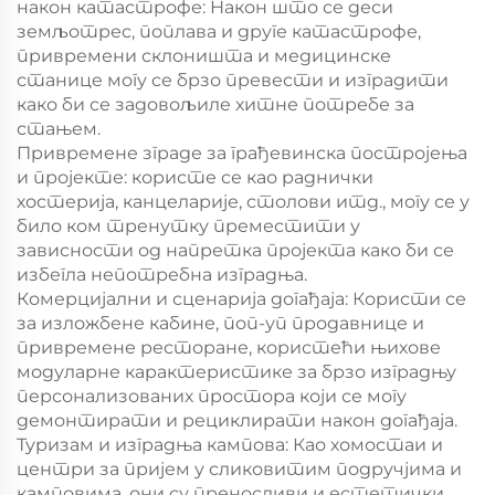
након катастрофе: Након што се деси
земљотрес, поплава и друге катастрофе,
привремени склоништа и медицинске
станице могу се брзо превести и изградити
како би се задовољиле хитне потребе за
стањем.
Привремене зграде за грађевинска постројења
и пројекте: користе се као раднички
хостерија, канцеларије, столови итд., могу се у
било ком тренутку преместити у
зависности од напретка пројекта како би се
избегла непотребна изградња.
Комерцијални и сценарија догађаја: Користи се
за изложбене кабине, поп-уп продавнице и
привремене ресторане, користећи њихове
модуларне карактеристике за брзо изградњу
персонализованих простора који се могу
демонтирати и рециклирати након догађаја.
Туризам и изградња кампова: Као хомостаи и
центри за пријем у сликовитим подручјима и
камповима, они су преносливи и естетички