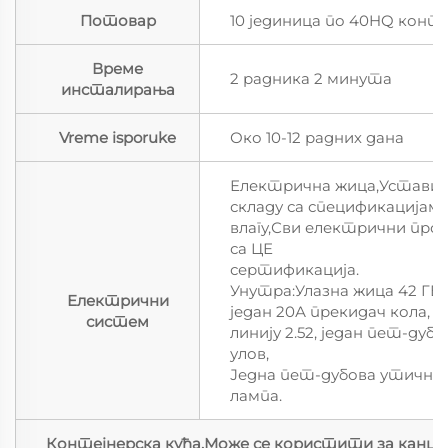
Потовар
10 јединица по 40HQ конт
Време
2 радника 2 минута
инсталирања
Vreme isporuke
Око 10-12 радних дана
Електрична жица,Уставит
складу са спецификацијам
влагу,Сви електрични прои
са ЦЕ
сертификација.
Унутра:Улазна жица 42 ГБ 
Електрични
један 20А прекидач кола, 
систем
линију 2.52, један пет-дуб
улов,
Једна пет-дубова утичниц
лампа.
Контејнерска кућа,Може се користити за канцел