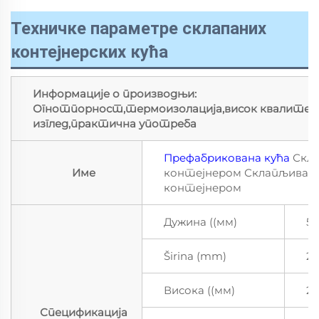
Техничке параметре склапаних
контејнерских кућа
Информације о производњи:
Огнотпорност,термоизолација,висок квалитет
изглед,практична употреба
Префабрикована кућа
Скла
Име
контејнером Склапљива к
контејнером
Дужина ((мм)
5
Širina (mm)
2
Висока ((мм)
2
Спецификација