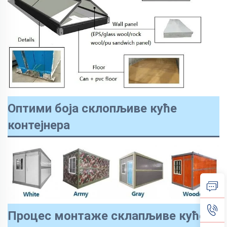
Оптими боја склопљиве куће
контејнера
Процес монтаже склапљиве куће