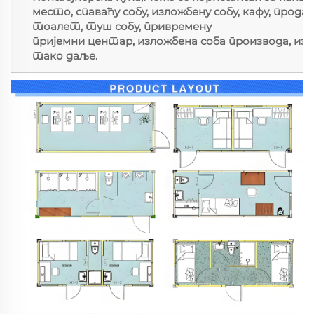
место, спаваћу собу, изложбену собу, кафу, прод
тоалет, туш собу, привремену
пријемни центар, изложбена соба производа, изл
тако даље.