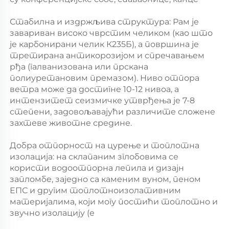
Стабилна и издржљива структура: Рам је 
завариван високо чврстим челиком (као што 
је карбонирани челик К235Б), а површина је 
третирана антикорозијом и спречавањем 
рђа (галванизована или прскана 
полиуретановим премазом). Ниво отпора 
ветра може да достигне 10-12 нивоа, а 
интензитет сеизмичке утврђења је 7-8 
степени, задовољавајући различите сложене 
захтеве животне средине. 
Добра отпорност на цурење и топлотна 
изолација: на склапаним зглобовима се 
користи водоотпорна лепила и дизајн 
запломбе, заједно са каменим вуном, пеном 
ЕПС и другим топлотноизолативним 
материјалима, који могу постићи топлотно и 
звучно изолацију (е 