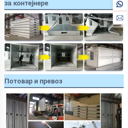
за контејнере
Потовар и превоз