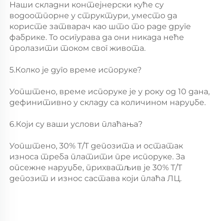
Наши складни контејнерски куће су 
водоотпорне у структури, уместо да 
користе затварач као што то раде друге 
фабрике. То осигурава да они никада неће 
пролазити током свог живота. 
5.Колко је дуго време испоруке? 
Уопштено, време испоруке је у року од 10 дана, 
дефинитивно у складу са количином наруџбе. 
6.Који су ваши услови плаћања? 
Уопштено, 30% T/T депозита и остатак 
износа треба платити пре испоруке. За 
опсежне наруџбе, прихватљив је 30% T/T 
депозит и износ састава који плаћа ЛЦ. 