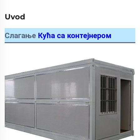
Uvod
Слагање
Кућа са контејнером