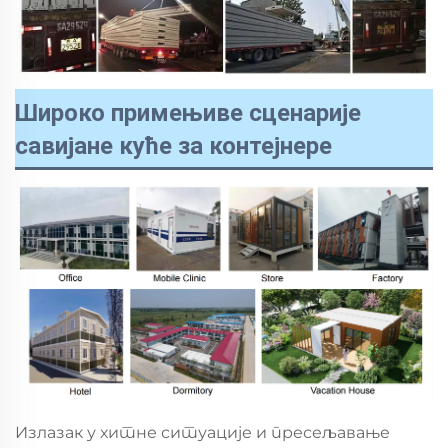
Широко примењиве сценарије
савијане куће за контејнере
Излазак у хитне ситуације и пресељавање