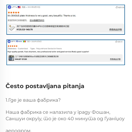
Često postavljana pitanja 
1.Где је ваша фабрика? 
Наша фабрика се налазила у граду Фошан, 
Саншуи округу, то је око 40 минута од Гуангџоу 
аеродром. 