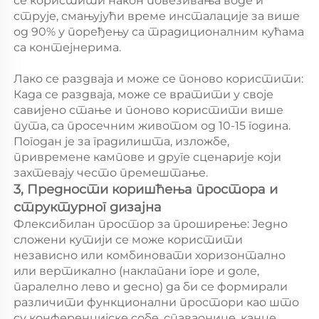
се користити након повезивања воде и 
струје, смањујући време инсталације за више 
од 90% у поређењу са традиционалним кућама 
са контејнерима. 
Лако се раздваја и може се поново користити: 
Када се раздваја, може се вратити у своје 
савијено стање и поново користити више 
пута, са просечним животом од 10-15 година. 
Погодан је за градилишта, изложбе, 
привремене кампове и друге сценарије који 
захтевају често премештање. 
3, Предности коришћења простора и 
структурног дизајна 
Флексибилан простор за проширење: Једно 
сложени кутији се може користити 
независно или комбиновати хоризонтално 
или вертикално (наклапани горе и доле, 
паралелно лево и десно) да би се формирали 
различити функционални простори као што 
су конференцијске собе, спаваонице, канце 