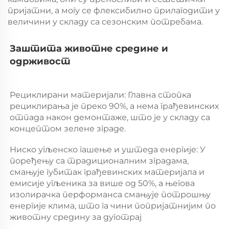
пријатни, а могу се флексибилно прилагодити у
величини у складу са сезонским потребама.
Заштита животне средине и 
одрживост 
Рециклирани материјали: Главна стопка 
рециклирања је преко 90%, а нема грађевинских 
отпада након демонтаже, што је у складу са 
концептом зелене зграде. 
Ниско угљенско гашење и уштеда енергије: У 
поређењу са традиционалним зградама, 
смањује губитак грађевинских материјала и 
емисије угљеника за више од 50%, а његова 
изолирачка перформанса смањује потрошњу 
енергије клима, што га чини попријатнијим по 
животну средину за дуготрај 