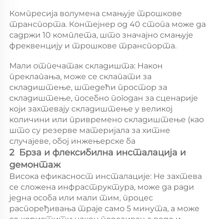
Компресија волумена смањује трошкове 
транспорта. Контејнер од 40 стопа може да 
садржи 10 комплета, што значајно смањује 
фреквенцију и трошкове транспорта. 
Мали отпечатак складишта: Након 
преклапања, може се склапати за 
складиштење, штедећи простор за 
складиштење, посебно погодан за сценарије 
који захтевају складиштење у великој 
количини или привремено складиштење (као 
што су резерве материјала за хитне 
случајеве, обој инжењерске ба 
2  Брза и флексибилна инсталација и 
демонтаж 
Висока ефикасност инсталације: Не захтева 
се сложена инфраструктура, може да ради 
једна особа или мали тим, процес 
распоређивања траје само 5 минута, а може 