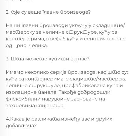
2.Које су ваше главне производе? 
Наши главни производи укључују складиште/
мастерску за челичне структуре, кућу са 
контејнерима, префаб кућу и сендвич панеле 
од црног челика. 
3. Шта можете купити од нас? 
Имамо неколико серија производа, као што су: 
кућа са контејнерима, складиште/мастерска 
челичне структуре, префабрикована кућа и 
изолационе панеле. Такође добродошли 
флексибилни наруџбине засноване на 
захтевима клијената. 
4.Какав је разликата између вас и других 
добављача? 