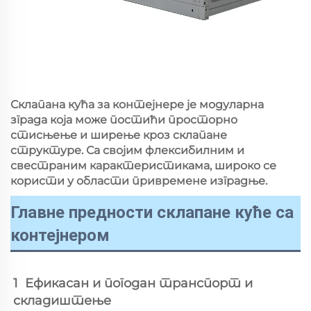
Склапана кућа за контејнере је модуларна
зграда која може постићи просторно
стисњење и ширење кроз склапане
структуре. Са својим флексибилним и
свестраним карактеристикама, широко се
користи у области привремене изградње.
Главне предности склапане куће са
контејнером
1  Ефикасан и погодан транспорт и 
складиштење 