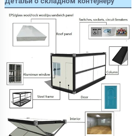
Детаљи о складном контејнеру