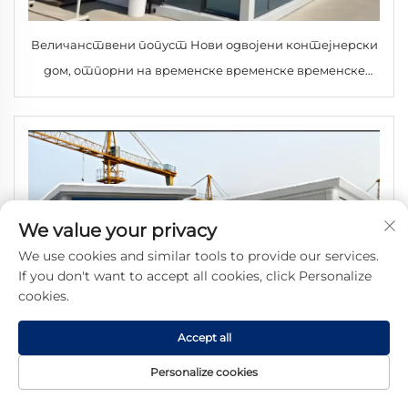
Величанствени попуст Нови одвојени контејнерски
дом, отпорни на временске временске временске
временске временске временске временске
временске временске временске временске
временске временске временске временске
временске временске временске временске
временске временске временске временске
временске временске временске временске
We value your privacy
временске временске
We use cookies and similar tools to provide our services.
If you don't want to accept all cookies, click Personalize
cookies.
Accept all
Personalize cookies