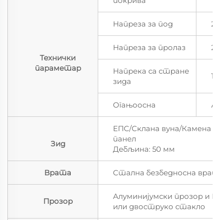
покрива
Напреза за под
2,
Напреза за пролаз
2,
Технички
параметар
Напрека са стране
1,
зида
Огањоосна
А
ЕПС/Склана вуна/Камена в
панел
Зид
Дебљина: 50 мм
Врата
Стална безбедносна врат
Алуминијумски прозор и ПВ
Прозор
или двоструко стакло