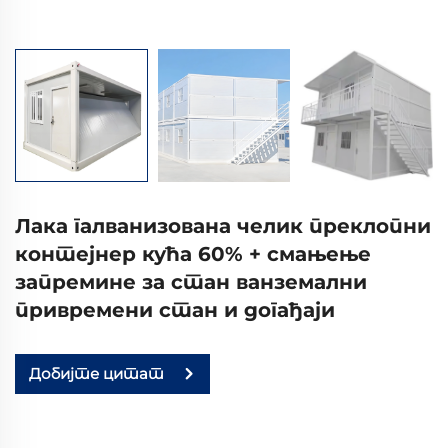
Лака галванизована челик преклопни
контејнер кућа 60% + смањење
запремине за стан ванземални
привремени стан и догађаји
Добијте цитат