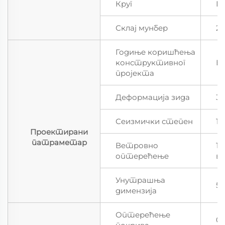
Круг
Пл
Склај мунбер
2 
Годиње коришћења
конструктивног
Ви
пројекта
Деформација зида
30
Сеизмички степен
1
Проектирани
патраметар
Ветровно
12
оптерећење
в
Унутрашња
5
димензија
Оптерећење
0,