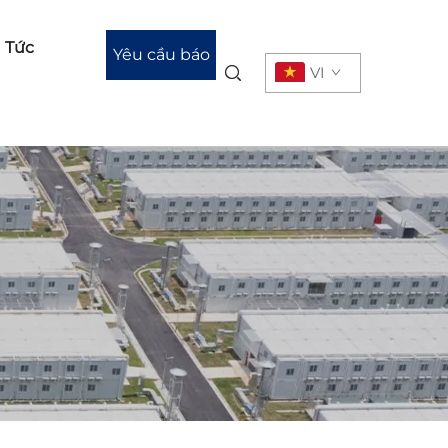
n Tức
Yêu cầu báo
VI
giá