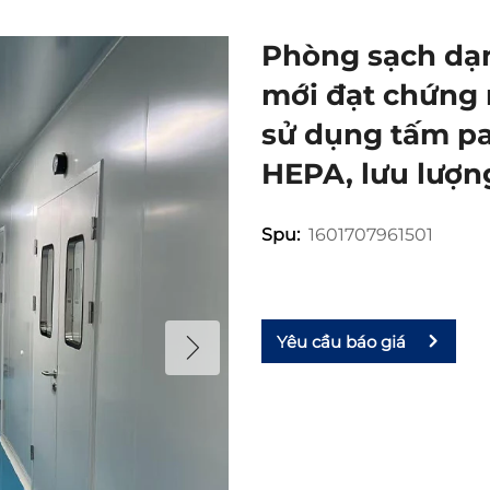
Phòng sạch dạn
mới đạt chứng
sử dụng tấm pa
HEPA, lưu lượn
1601707961501
Spu:
Yêu cầu báo giá