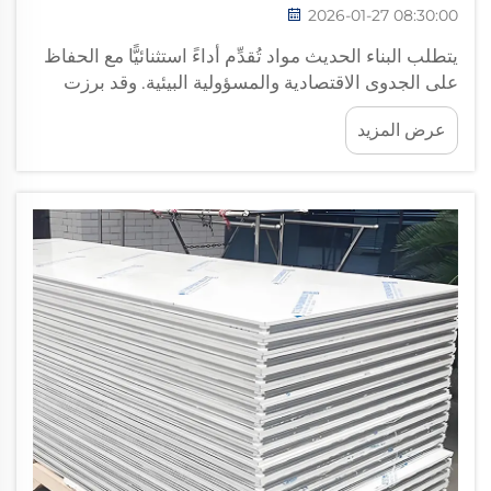
2026-01-27 08:30:00
يتطلب البناء الحديث مواد تُقدِّم أداءً استثنائيًّا مع الحفاظ
على الجدوى الاقتصادية والمسؤولية البيئية. وقد برزت
ألواح الساندويتش المصنوعة من البولي يوريثان (PU)
عرض المزيد
كحلٍّ بنائيٍّ ثوريٍّ يلبّي هذه المتطلبات الحرجة...