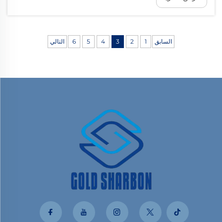
التكلفة...
السابق
1
2
3
4
5
6
التالي