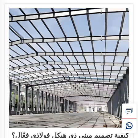
كيفية تصميم مبنى ذي هيكل فولاذي فعّال؟