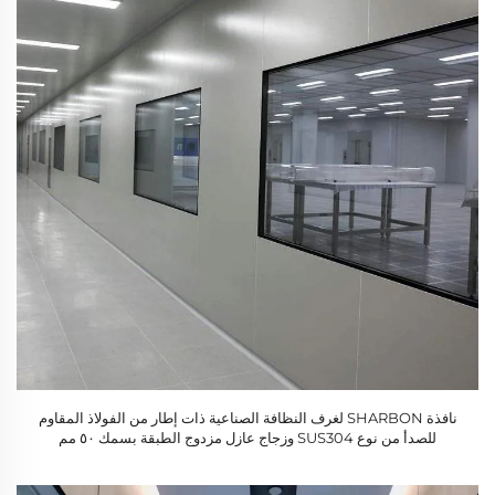
نافذة SHARBON لغرف النظافة الصناعية ذات إطار من الفولاذ المقاوم
للصدأ من نوع SUS304 وزجاج عازل مزدوج الطبقة بسمك ٥٠ مم