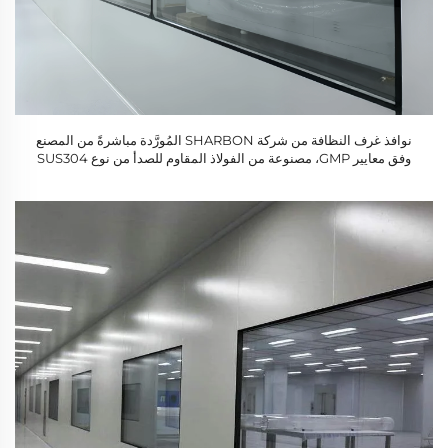
نوافذ غرف النظافة من شركة SHARBON المُورَّدة مباشرةً من المصنع
وفق معايير GMP، مصنوعة من الفولاذ المقاوم للصدأ من نوع SUS304
والزجاج، مع ضمان لمدة سنة واحدة