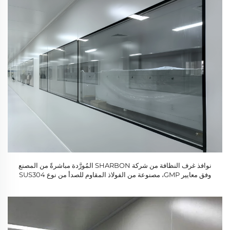
نوافذ غرف النظافة من شركة SHARBON المُورَّدة مباشرةً من المصنع
وفق معايير GMP، مصنوعة من الفولاذ المقاوم للصدأ من نوع SUS304
والزجاج، مع ضمان لمدة سنة واحدة