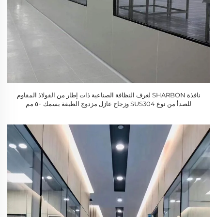
نافذة SHARBON لغرف النظافة الصناعية ذات إطار من الفولاذ المقاوم
للصدأ من نوع SUS304 وزجاج عازل مزدوج الطبقة بسمك ٥٠ مم