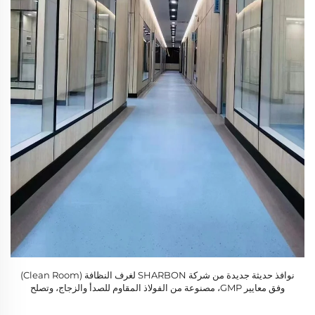
نوافذ حديثة جديدة من شركة SHARBON لغرف النظافة (Clean Room)
وفق معايير GMP، مصنوعة من الفولاذ المقاوم للصدأ والزجاج، وتصلح
للاستخدام في المجالات الصناعية والمختبرية والطبية