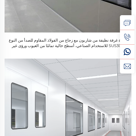
نافذة غرفة نظيفة من شاربون مع زجاج من الفولاذ المقاوم للصدأ من النوع
SUS304 للاستخدام الصناعي، أسطح خالية تمامًا من العيوب ورؤى غير
معيقة (مقاسات ٥٠–١٠٠ مم)