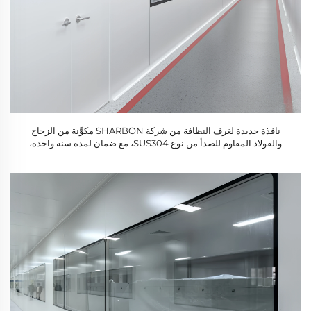
نافذة جديدة لغرف النظافة من شركة SHARBON مكوَّنة من الزجاج
والفولاذ المقاوم للصدأ من نوع SUS304، مع ضمان لمدة سنة واحدة،
مناسبة للمختبرات الصيدلانية وورش إنتاج الأغذية