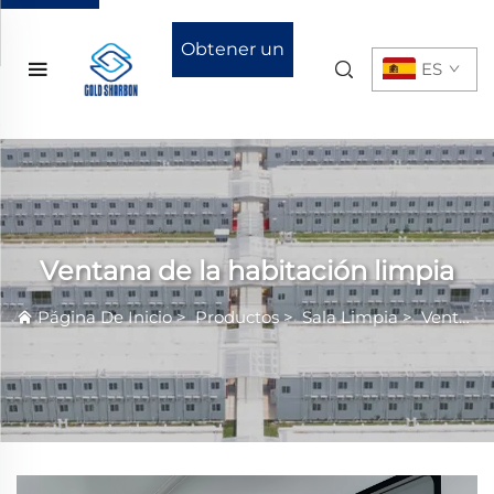
Obtener un
ES
presupuesto
Ventana de la habitación limpia
Página De Inicio
>
Productos
>
Sala Limpia
>
Ventana de la habitación limpia