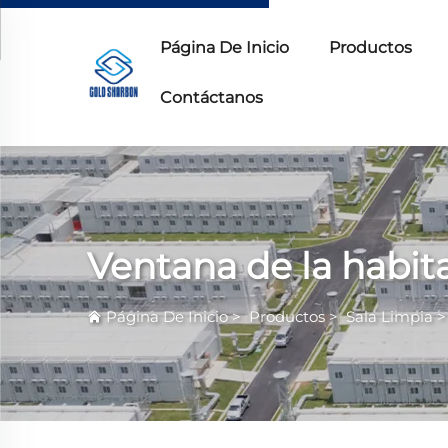
Página De Inicio
Productos
Contáctanos
Ventana de la habit
Página De Inicio
>
Productos
>
Sala Limpia