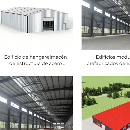
Edificio de hangar/almacén
Edificios modu
de estructura de acero
prefabricados de e
personalizable SHARBON
de acero SHARBON
para uso comercial, con
en almacenes, ta
garantía de 1 año y diseño
oficinas — acero g
moderno
de calibre ligero, g
1 año