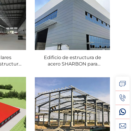
lares
Edificio de estructura de
structura
acero SHARBON para
 para uso
oficinas, supermercados y
lleres y
almacenes prefabricados,
alvanizado
cobertizo metálico con
arantía de
garantía de 1 año