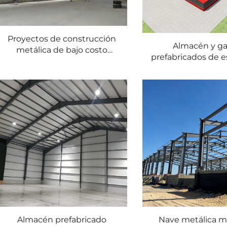
Proyectos de construcción
Almacén y ga
metálica de bajo costo
prefabricados de e
SHARBON / Kit para edificio
de acero de gr
de estructura de acero /
SHARBON con 
Edificio prefabricado de
moderno y garantía
estructura de acero de gran
luz 1
Almacén prefabricado
Nave metálica 