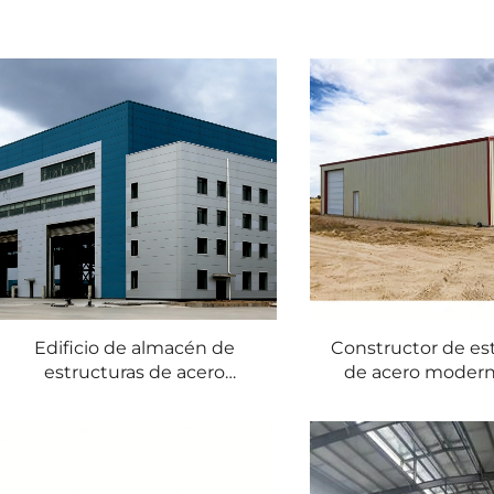
Edificio de almacén de
Constructor de es
estructuras de acero
de acero modern
modernas y personalizadas
construcción de a
para uso en talleres y
talleres, escue
escuelas, venta directa
hospitales — Cont
desde fábrica
SHARBO