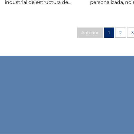
industrial de estructura de
personalizada, no 
acero SHARBON con
con estructura de
galvanizado en caliente,
correas galvani
diseño moderno, garantía de
aplicable en escu
1 año y vida útil de 50 años
recubrimiento supe
Anterior
1
2
3
tratamiento de sup
las piezas metá