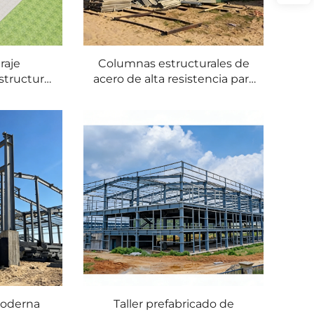
raje
Columnas estructurales de
structura
acero de alta resistencia para
an luz
uso en almacenes modernos
diseño
— Precios de componentes
 de 1 año
de estructura de acero por
tonelada
moderna
Taller prefabricado de