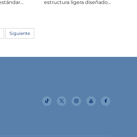
estándar,
estructura ligera diseñado
 acero y
profesionalmente, almacén
zadas,
prefabricado, estructuras
elas, con
ligeras de acero completas
rficial y
Siguiente
erficie de
licas