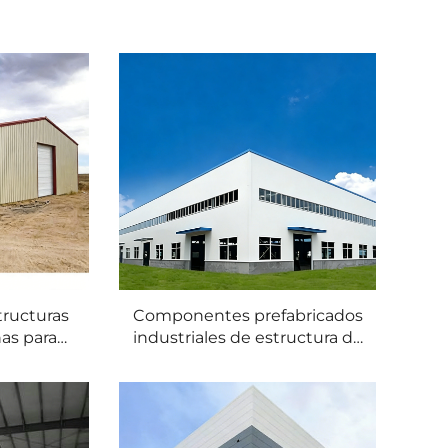
tructuras
Componentes prefabricados
as para
industriales de estructura de
lmacenes,
acero SHARBON, edificios
las y
con estructura de acero,
ratistas
almacenes, construcción en
N
acero, edificios de gran altura