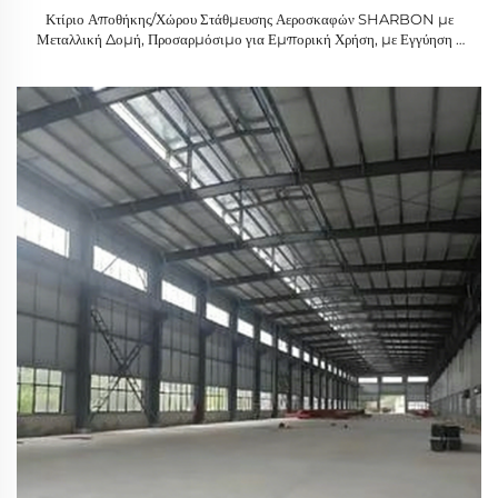
Κτίριο Αποθήκης/Χώρου Στάθμευσης Αεροσκαφών SHARBON με
Μεταλλική Δομή, Προσαρμόσιμο για Εμπορική Χρήση, με Εγγύηση 1
Έτους και Σύγχρονο Σχέδιο