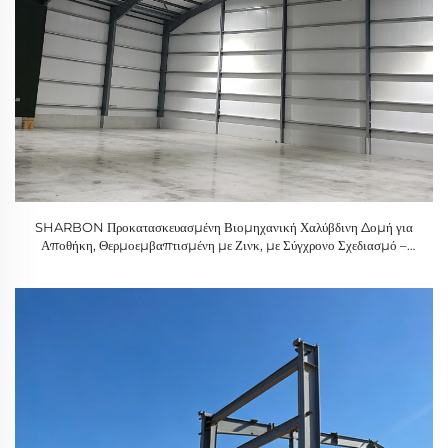
SHARBON Προκατασκευασμένη Βιομηχανική Χαλύβδινη Δομή για
Αποθήκη, Θερμοεμβαπτισμένη με Ζινκ, με Σύγχρονο Σχεδιασμό –
Εγγύηση 1 Έτους, Διάρκεια Ζωής 50 Ετών