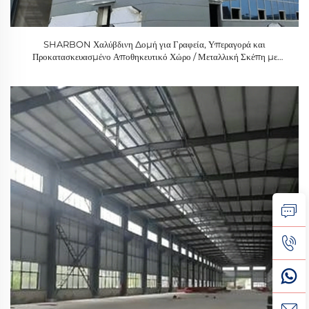
SHARBON Χαλύβδινη Δομή για Γραφεία, Υπεραγορά και
Προκατασκευασμένο Αποθηκευτικό Χώρο / Μεταλλική Σκέπη με
Εγγύηση 1 Έτους