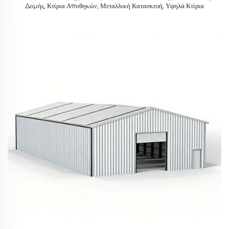
Δομής, Κτίρια Αποθηκών, Μεταλλική Κατασκευή, Υψηλά Κτίρια