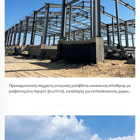
Προσαρμοστική σύγχρονη ανώμαλη χαλύβδινη κατασκευή αποθήκης με
γαλβανισμένα προφίλ (purlins), κατάλληλη για εκπαιδευτικούς χώρους,
με μεταλλικά εξαρτήματα και επιφανειακή επεξεργασία επίστρωσης