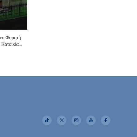
νη Φορητή
Κατοικία
Μονωμένη
ο Γραφείων
ονάδα
Κατοικίες