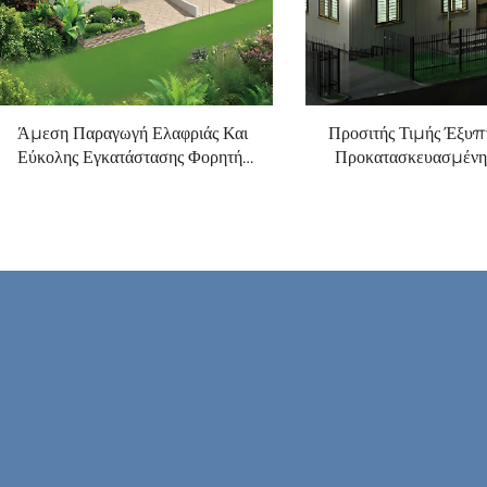
Άμεση Παραγωγή Ελαφριάς Και
Προσιτής Τιμής Έξυπ
Εύκολης Εγκατάστασης Φορητής
Προκατασκευασμένη 
Προκατασκευασμένης Κατοικίας
Προεγκατεστημένη 
για Δωμάτιο Εργοταξίου Ανθεκτική
Αδιάβροχη για Κτίρι
Στην Φωτιά Κουζίνα Υπνοδωμάτιο
Ξενοδοχειακή Μ
Μπάνιο
Προκατασκευασμένες 