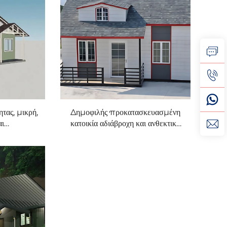
τας, μικρή,
Δημοφιλής προκατασκευασμένη
αι
κατοικία αδιάβροχη και ανθεκτική
νη, με
Τιμή προκατασκευασμένης
στικά για
κατοικίας στην εντυπωσιακή
ζίνα, για
κατοικία ρόμπα
ρισμούς