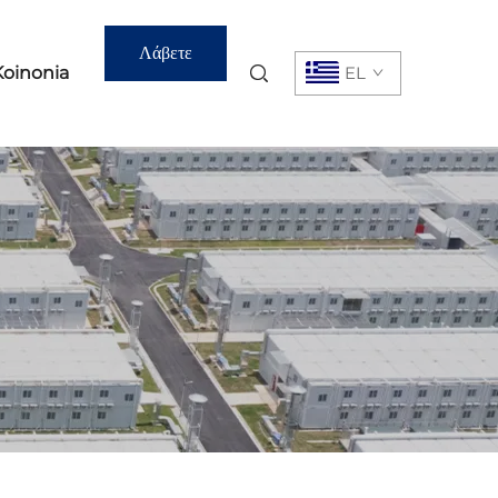
Λάβετε
Koinonia
EL
Προσφορά