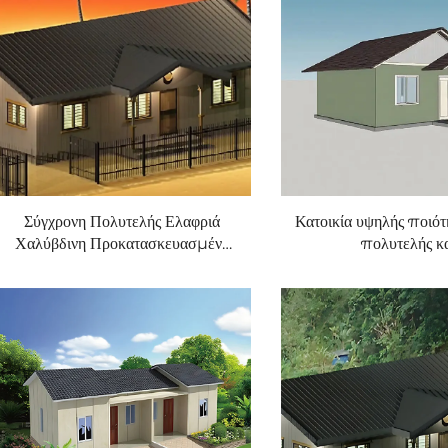
Πώληση
Σύγχρονη Πολυτελής Ελαφριά
Κατοικία υψηλής ποιότη
Χαλύβδινη Προκατασκευασμένη
πολυτελής κ
Βίλα, Όλο το Σπίτι Με Ηλιακή
προκατασκευασμέ
Ενέργεια, Αδιάβροχη, για
αδιάβροχα χαρακτηρι
Καθιστικό, Κουζίνα, Υπνοδωμάτιο,
σαλόνι, μπάνιο, κου
Μπάνιο
τουριστικούς προο