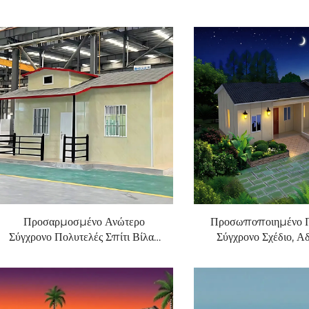
Προσαρμοσμένο Ανώτερο
Προσωποποιημένο Π
Σύγχρονο Πολυτελές Σπίτι Βίλας,
Σύγχρονο Σχέδιο, Αδ
Γρήγορο και Άνετο, Μικρό
Προκατασκευασμένο Σπ
Προκατασκευασμένο Σπίτι από
Μονωμένο Kit Κατ
Ελαφριά Χαλύβδινη
Σαντουιτσόπλακα σε Δοχείο, Προς