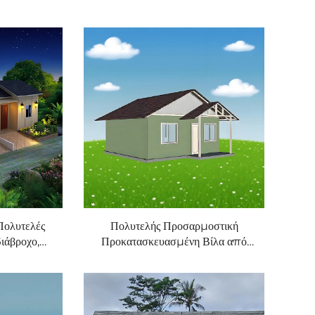
ολυτελές
Πολυτελής Προσαρμοστική
ιάβροχο,
Προκατασκευασμένη Βίλα από
ίτι Βίλας,
Χρωματιστά Χαλύβδινα Πάνελ,
οικίας
Κατοικία Ενός Κοντέινερ για
Οικιακή Χρήση, για Καθιστικό,
Υπνοδωμάτιο, Αυλή, Κινητή