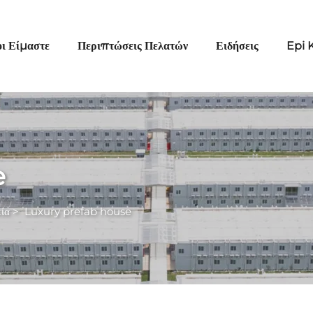
οι Είμαστε
Περιπτώσεις Πελατών
Ειδήσεις
Epi 
e
κία
>
Luxury prefab house