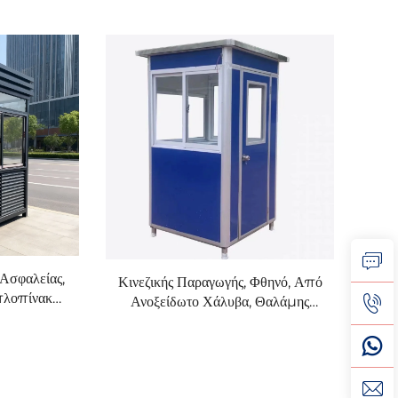
 Ασφαλείας,
Κινεζικής Παραγωγής, Φθηνό, Από
πλοπίνακας
Ανοξείδωτο Χάλυβα, Θαλάμης
ιάβροχος,
Ασφαλείας, Θυρωρείο,
Θάλαμος για
Προκατασκευασμένος Θάλαμος
μένος, Προς
Φύλαξης, Προκατασκευασμένα
Σπίτια