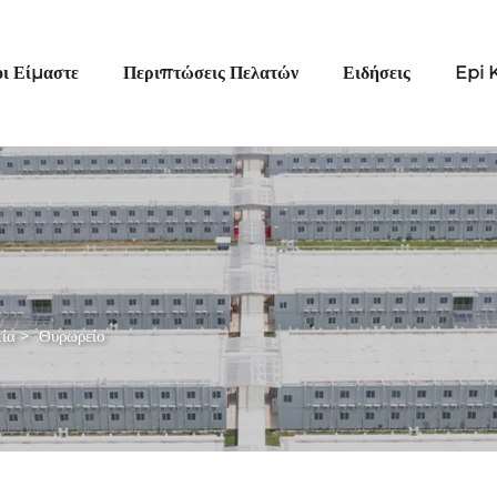
οι Είμαστε
Περιπτώσεις Πελατών
Ειδήσεις
Epi 
κία
>
Θυρωρείο