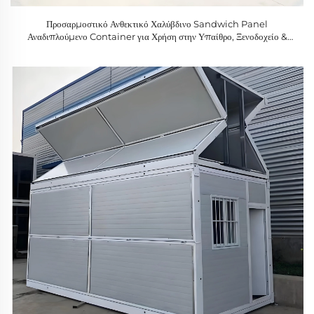
Προσαρμοστικό Ανθεκτικό Χαλύβδινο Sandwich Panel
Αναδιπλούμενο Container για Χρήση στην Υπαίθρο, Ξενοδοχείο &
Βίλα, Κατοικίες Αντιμετώπισης Καταστροφών