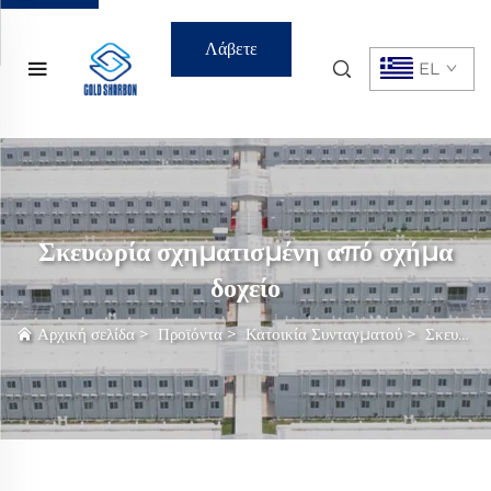
Λάβετε
EL
Προσφορά
Σκευωρία σχηματισμένη από σχήμα
δοχείο
Αρχική σελίδα
>
Προϊόντα
>
Κατοικία Συνταγματού
>
Σκευωρία σχηματισμένη από σχήμα δοχείο