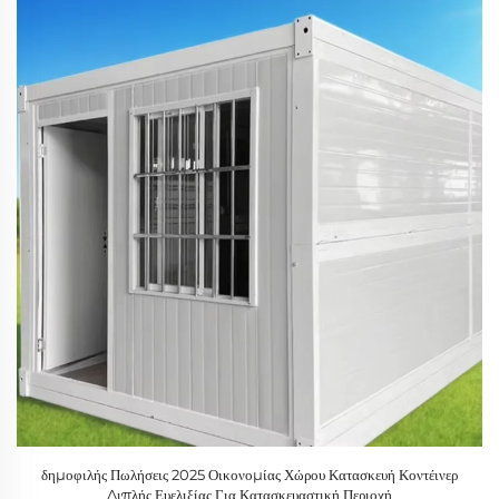
δημοφιλής Πωλήσεις 2025 Οικονομίας Χώρου Κατασκευή Κοντέινερ
Διπλής Ευελιξίας Για Κατασκευαστική Περιοχή