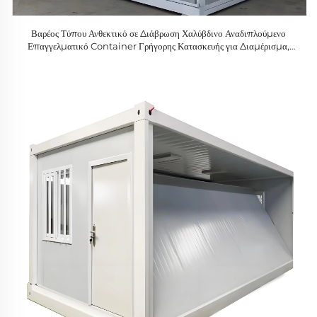
Βαρέος Τύπου Ανθεκτικό σε Διάβρωση Χαλύβδινο Αναδιπλούμενο
Επαγγελματικό Container Γρήγορης Κατασκευής για Διαμέρισμα,
Εργαστήριο, Σπίτι, Ξενοδοχείο, Υπαίθριο, για Στρατόπεδο Ορυχείου