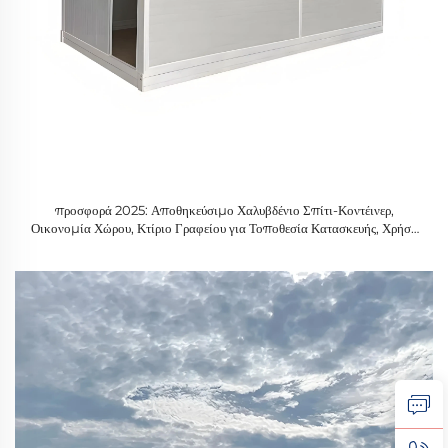
προσφορά 2025: Αποθηκεύσιμο Χαλυβδένιο Σπίτι-Κοντέινερ,
Οικονομία Χώρου, Κτίριο Γραφείου για Τοποθεσία Κατασκευής, Χρήση
ως Εργαστήριο, Ξενοδοχείο για Διαμέρισμα