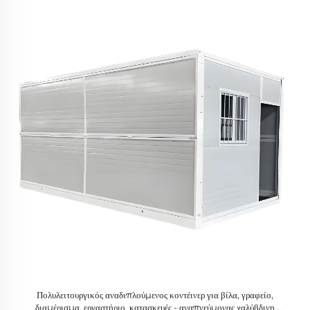
Πολυλειτουργικός αναδιπλούμενος κοντέινερ για βίλα, γραφείο,
διαμέρισμα, εργαστήριο, κατασκευές - αναπνεύμονας χαλύβδινη