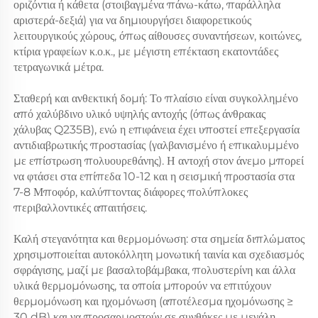
οριζόντια ή κάθετα (στοιβαγμένα πάνω-κάτω, παράλληλα 
αριστερά-δεξιά) για να δημιουργήσει διαφορετικούς 
λειτουργικούς χώρους, όπως αίθουσες συναντήσεων, κοιτώνες, 
κτίρια γραφείων κ.ο.κ., με μέγιστη επέκταση εκατοντάδες 
τετραγωνικά μέτρα. 
Σταθερή και ανθεκτική δομή: Το πλαίσιο είναι συγκολλημένο 
από χαλύβδινο υλικό υψηλής αντοχής (όπως άνθρακας 
χάλυβας Q235B), ενώ η επιφάνεια έχει υποστεί επεξεργασία 
αντιδιαβρωτικής προστασίας (γαλβανισμένο ή επικαλυμμένο 
με επίστρωση πολυουρεθάνης). Η αντοχή στον άνεμο μπορεί 
να φτάσει στα επίπεδα 10-12 και η σεισμική προστασία στα 
7-8 Μποφόρ, καλύπτοντας διάφορες πολύπλοκες 
περιβαλλοντικές απαιτήσεις. 
Καλή στεγανότητα και θερμομόνωση: στα σημεία διπλώματος 
χρησιμοποιείται αυτοκόλλητη μονωτική ταινία και σχεδιασμός 
σφράγισης, μαζί με βασαλτοβάμβακα, πολυστερίνη και άλλα 
υλικά θερμομόνωσης, τα οποία μπορούν να επιτύχουν 
θερμομόνωση και ηχομόνωση (αποτέλεσμα ηχομόνωσης ≥ 
30 dB) και να προσαρμοστούν σε συνθήκες με μεγάλη 