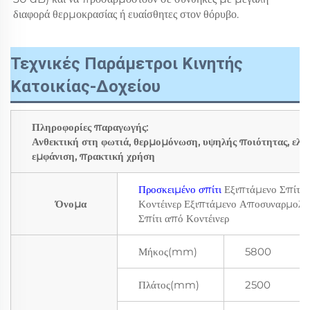
διαφορά θερμοκρασίας ή ευαίσθητες στον θόρυβο. 
Τεχνικές Παράμετροι Κινητής
Κατοικίας-Δοχείου
Πληροφορίες παραγωγής:
Ανθεκτική στη φωτιά, θερμομόνωση, υψηλής ποιότητας, ελκ
εμφάνιση, πρακτική χρήση
Προσκειμένο σπίτι
Εξιπτάμενο Σπίτι 
Όνομα
Κοντέινερ Εξιπτάμενο Αποσυναρμολο
Σπίτι από Κοντέινερ
Μήκος(mm)
5800
Πλάτος(mm)
2500