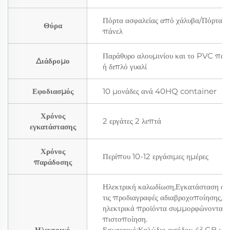
Πόρτα ασφαλείας από χάλυβα/Πόρτα σά
Θύρα
πάνελ
Παράθυρο αλουμινίου και το PVC παρ
Διάδρομο
ή διπλό γυαλί
Εφοδιασμός
10 μονάδες ανά 40HQ container
Χρόνος
2 εργάτες 2 λεπτά
εγκατάστασης
Χρόνος
Περίπου 10-12 εργάσιμες ημέρες
παράδοσης
Ηλεκτρική καλωδίωση,Εγκατάσταση σ
τις προδιαγραφές αδιαβροχοποίησης,Ό
ηλεκτρικά προϊόντα συμμορφώνονται 
πιστοποίηση.
Ηλεκτρικό
Εσωτερικό:Καλώδιο εισόδου 4² GB μα