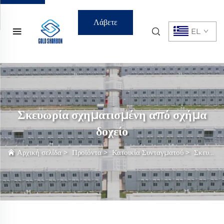
Λάβετε
EL
Προσφορά
Σκευωρία σχηματισμένη από σχήμα
δοχείο
Αρχική σελίδα
>
Προϊόντα
>
Κατοικία Συνταγματού
>
Σκευωρία σχηματισμένη από σχήμα δοχείο