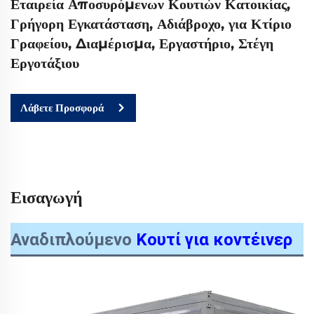
Εταιρεία Αποσυρόμενων Κουτιών Κατοικίας,
Γρήγορη Εγκατάσταση, Αδιάβροχο, για Κτίριο
Γραφείου, Διαμέρισμα, Εργαστήριο, Στέγη
Εργοτάξιου
Λάβετε Προσφορά
Εισαγωγή
Αναδιπλούμενο
Κουτί για κοντέινερ