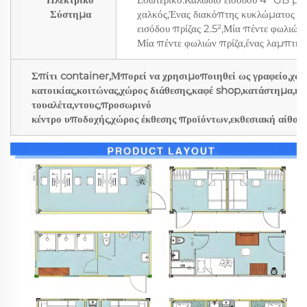
Σύστημα
χαλκός,Ένας διακόπτης κυκλώματος 
εισόδου πρίζας 2.5²,Μία πέντε φωλιών
Μία πέντε φωλιών πρίζα,ένας λαμπτή
Σπίτι container,Μπορεί να χρησιμοποιηθεί ως γραφείο,χώ
κατοικίας,κοιτώνας,χώρος διάθεσης,καφέ shop,κατάστημα,κι
τουαλέτα,ντους,προσωρινό
κέντρο υποδοχής,χώρος έκθεσης προϊόντων,εκθεσιακή αίθουσα