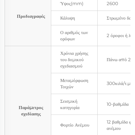
Ύψος(mm)
2600
Προδιαγραφές
Κάλυψη
Στρωμένο δαχτ
Ο αριθμός των
2 όροφοι ή λιγ
ορόφων
Χρόνια χρήσης
του δομικού
Πάνω από 25 
σχεδιασμού
Μεταμόρφωση
300κιλά/τ.μ.
Τοιχών
Σεισμική
10-βαθμίδα
Παράμετρος
κατηγορία
σχεδίασης
12 βαθμίδα φο
Φορτίο Ανέμου
ανέμου