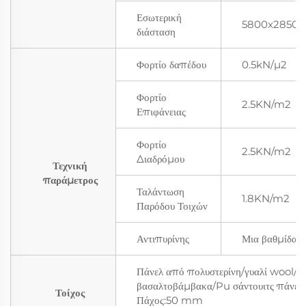
Εσωτερική
5800x2850x2
διάσταση
Φορτίο δαπέδου
0.5kN/μ2
Φορτίο
2.5KN/m2
Επιφάνειας
Φορτίο
2.5KN/m2
Διαδρόμου
Τεχνική
παράμετρος
Ταλάντωση
1.8KN/m2
Παρόδου Τοιχών
Αντιπυρίνης
Μια βαθμίδα
Πάνελ από πολυστερίνη/γυαλί wool/
βασαλτοβάμβακα/Pu σάντουιτς πάνελ
Τοίχος
Πάχος:50 mm