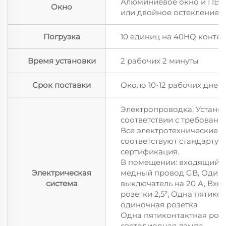
Алюминиевое окно и ПВХ 
Окно
или двойное остекление
Погрузка
10 единиц на 40HQ конте
Время установки
2 рабочих 2 минуты
Срок поставки
Около 10-12 рабочих дней
Электропроводка, Установ
соответствии с требовани
Все электротехнические 
соответствуют стандарту 
сертификация.
В помещении: входящий п
Электрическая
медный провод GB, Один 
система
выключатель на 20 А, Вхо
розетки 2,5², Одна пятико
одиночная розетка
Одна пятиконтактная розе
светодиодная лампа