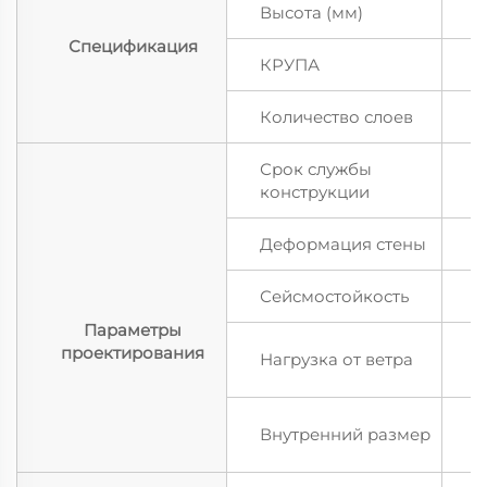
Высота (мм)
2
Спецификация
КРУПА
П
Количество слоев
2
Срок службы
Б
конструкции
Деформация стены
3
Сейсмостойкость
1
Параметры
1
проектирования
Нагрузка от ветра
в
5
Внутренний размер