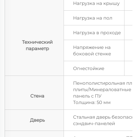
Нагрузка на крышу
0
Нагрузка на пол
2
Нагрузка в проходе
2
Технический
Напряжение на
параметр
1
боковой стенке
Огнестойкие
А
Пенополистирольная плит
плиты/Минераловатные п
Стена
панель с ПУ
Толщина: 50 мм
Стальная дверь безопасно
Дверь
сэндвич-панелей