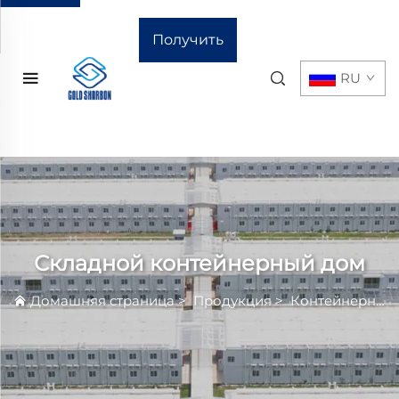
Получить
RU
расчёт
стоимости
Складной контейнерный дом
Домашняя страница
>
Продукция
>
Контейнерный Дом