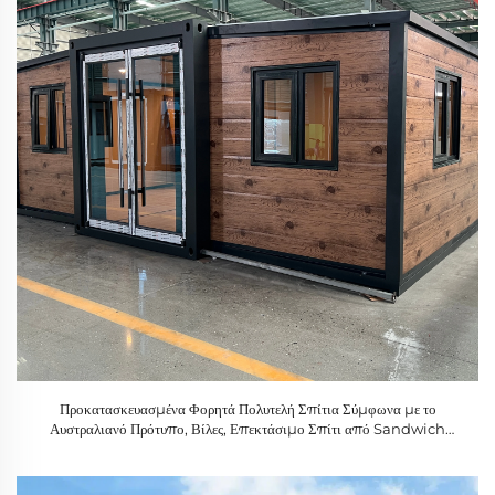
Προκατασκευασμένα Φορητά Πολυτελή Σπίτια Σύμφωνα με το
Αυστραλιανό Πρότυπο, Βίλες, Επεκτάσιμο Σπίτι από Sandwich
Panel, Για Γραφείο, Αποθήκη, Εξωτερικούς Χώρους