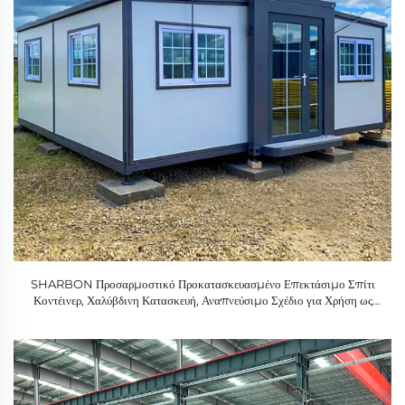
SHARBON Προσαρμοστικό Προκατασκευασμένο Επεκτάσιμο Σπίτι
Κοντέινερ, Χαλύβδινη Κατασκευή, Αναπνεύσιμο Σχέδιο για Χρήση ως
Γραφείο, Ξενοδοχείο, Αποθήκη