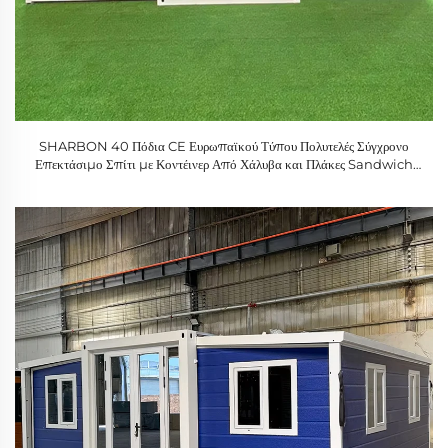
SHARBON 40 Πόδια CE Ευρωπαϊκού Τύπου Πολυτελές Σύγχρονο
Επεκτάσιμο Σπίτι με Κοντέινερ Από Χάλυβα και Πλάκες Sandwich
για Χρήση Υπαίθρου