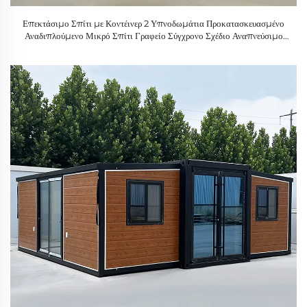
Επεκτάσιμο Σπίτι με Κοντέινερ 2 Υπνοδωμάτια Προκατασκευασμένο
Αναδιπλούμενο Μικρό Σπίτι Γραφείο Σύγχρονο Σχέδιο Αναπνεύσιμο
SHARBON Μάρκα Πώληση