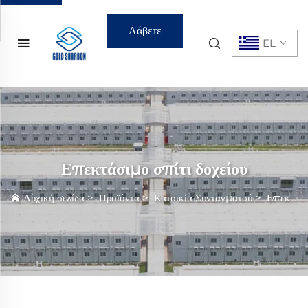
Λάβετε
EL
Προσφορά
Επεκτάσιμο σπίτι δοχείου
Αρχική σελίδα
>
Προϊόντα
>
Κατοικία Συνταγματού
>
Επεκτάσιμο σπίτι δοχείου