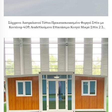
Σύγχρονο Αυστραλιανού Τύπου Προκατασκευασμένο Φορητό Σπίτι με
Κοντέινερ 40ft Αναδιπλούμενο Επεκτάσιμο Κινητό Μικρό Σπίτι 2 3
Καθιστικά Δημόσιος Κήπος