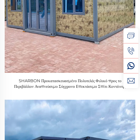
SHARBON Προκατασκευασμένο Πολυτελές Φιλικό προς το
Περιβάλλον Αναπνεύσιμο Σύγχρονο Επεκτάσιμο Σπίτι Κοντέινερ,
Τελείως Εγκατεστημένο με Τουαλέτα, Μπάνιο, Κουζίνα