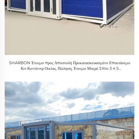
SHARBON Έτοιμο προς Αποστολή Προκατασκευασμένο Επεκτάσιμο
Κιτ Κοντέινερ Οικίας, Πώληση, Έτοιμο Μικρό Σπίτι 3 4 5
Υπνοδωμάτια, Καθιστικό, Εργαστήριο