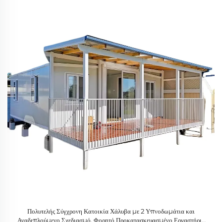
Πολυτελής Σύγχρονη Κατοικία Χάλυβα με 2 Υπνοδωμάτια και
Αναδιπλούμενο Σχεδιασμό, Φορητό Προκατασκευασμένο Εργαστήριο