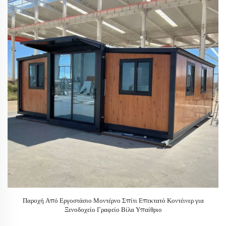
Παροχή Από Εργοστάσιο Μοντέρνο Σπίτι Επεκτατό Κοντέινερ για
Ξενοδοχείο Γραφείο Βίλα Υπαίθριο