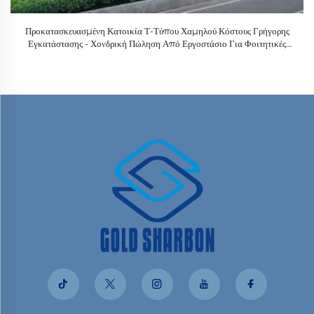
Προκατασκευασμένη Κατοικία Τ-Τύπου Χαμηλού Κόστους Γρήγορης
Εγκατάστασης - Χονδρική Πώληση Από Εργοστάσιο Για Φοιτητικές
Εστίες, Καντίνες, Κατοικίες