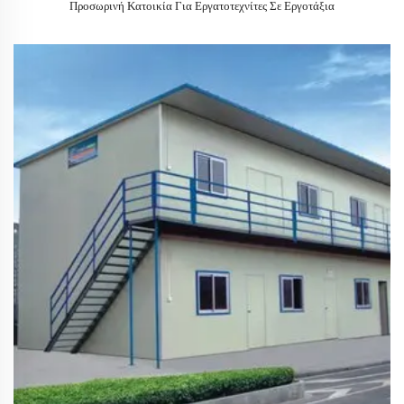
Προσωρινή Κατοικία Για Εργατοτεχνίτες Σε Εργοτάξια