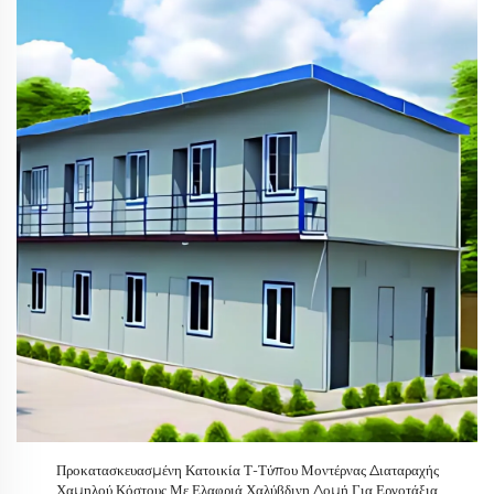
Προκατασκευασμένη Κατοικία Τ-Τύπου Μοντέρνας Διαταραχής
Χαμηλού Κόστους Με Ελαφριά Χαλύβδινη Δομή Για Εργοτάξια