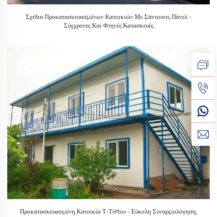
Σχέδια Προκατασκευασμένων Κατοικιών Με Σάντουιτς Πάνελ -
Σύγχρονες Και Φτηνές Κατασκευές
Προκατασκευασμένη Κατοικία Τ-Τύπου - Εύκολη Συναρμολόγηση,