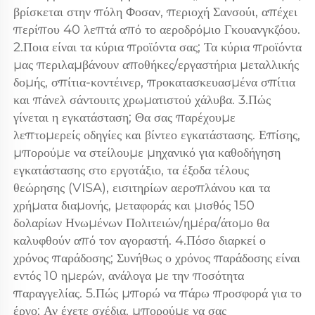
βρίσκεται στην πόλη Φοσαν, περιοχή Σανσούι, απέχει 
περίπου 40 λεπτά από το αεροδρόμιο Γκουανγκζόου. 
2.Ποια είναι τα κύρια προϊόντα σας; Τα κύρια προϊόντα 
μας περιλαμβάνουν αποθήκες/εργαστήρια μεταλλικής 
δομής, σπίτια-κοντέινερ, προκατασκευασμένα σπίτια 
και πάνελ σάντουιτς χρωματιστού χάλυβα. 3.Πώς 
γίνεται η εγκατάσταση; Θα σας παρέχουμε 
λεπτομερείς οδηγίες και βίντεο εγκατάστασης. Επίσης, 
μπορούμε να στείλουμε μηχανικό για καθοδήγηση 
εγκατάστασης στο εργοτάξιο, τα έξοδα τέλους 
θεώρησης (VISA), εισιτηρίων αεροπλάνου και τα 
χρήματα διαμονής, μεταφοράς και μισθός 150 
δολαρίων Ηνωμένων Πολιτειών/ημέρα/άτομο θα 
καλυφθούν από τον αγοραστή. 4.Πόσο διαρκεί ο 
χρόνος παράδοσης; Συνήθως ο χρόνος παράδοσης είναι 
εντός 10 ημερών, ανάλογα με την ποσότητα 
παραγγελίας. 5.Πώς μπορώ να πάρω προσφορά για το 
έργο; Αν έχετε σχέδια, μπορούμε να σας 