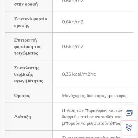
0.6kn/m2
στην οροφή
Ζωντανό φορτίο
0.6kn/m2
οροφής
Επιτρεπτή
φορτίαση του
0.6kn/m2
τοιχώματος
Συντελεστής
θερμικής
0,35 kcal/m2hc
αγωγιμότητας
Όροφος
Μονόχωρος, διώροφος, τριώροφος
Η θέση των παραθύρων και των πόρτω
Διάταξη
διαρρυθμιστεί σε οποιαδήποτε θέση, οι 
μπορούν να ρυθμιστούν όπως απαιτείτ
Το προκατασκευασμένο σπίτι μπορεί ν