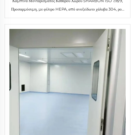
Καμπίνα Μοντάρισματος Καθαρού Χώρου SHARBON ISO 7/8/9,
Προσαρμόσιμη, με φίλτρο HEPA, από ανοξείδωτο χάλυβα 304, ροή
αέρα 875 CFM, σταθερή διαμόρφωση