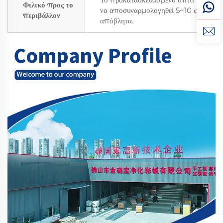
Φιλικό προς το
να αποσυναρμολογηθεί 5~10 φορές χω
περιβάλλον
απόβλητα.