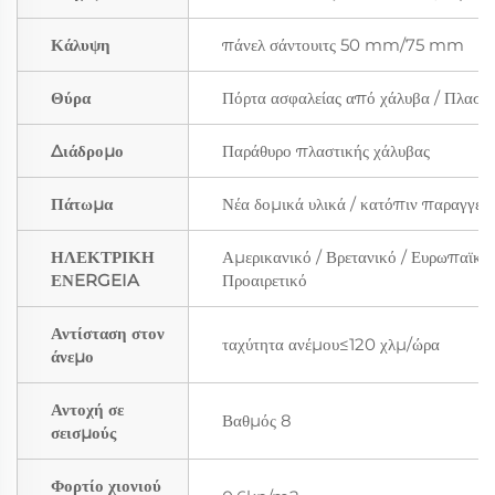
Κάλυψη
πάνελ σάντουιτς 50 mm/75 mm
Θύρα
Πόρτα ασφαλείας από χάλυβα / Πλαστ
Διάδρομο
Παράθυρο πλαστικής χάλυβας
Πάτωμα
Νέα δομικά υλικά / κατόπιν παραγγελί
ΗΛΕΚΤΡΙΚΗ
Αμερικανικό / Βρετανικό / Ευρωπαϊκό
ΕΝERGEIA
Προαιρετικό
Αντίσταση στον
ταχύτητα ανέμου≤120 χλμ/ώρα
άνεμο
Αντοχή σε
Βαθμός 8
σεισμούς
Φορτίο χιονιού