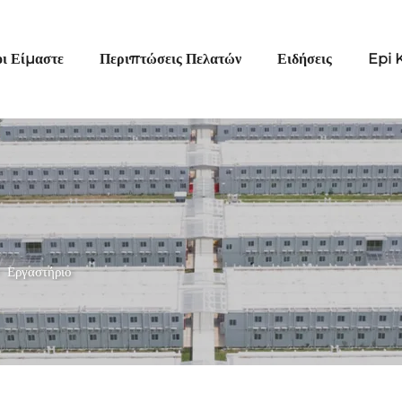
οι Είμαστε
Περιπτώσεις Πελατών
Ειδήσεις
Epi 
>
Εργαστήριο