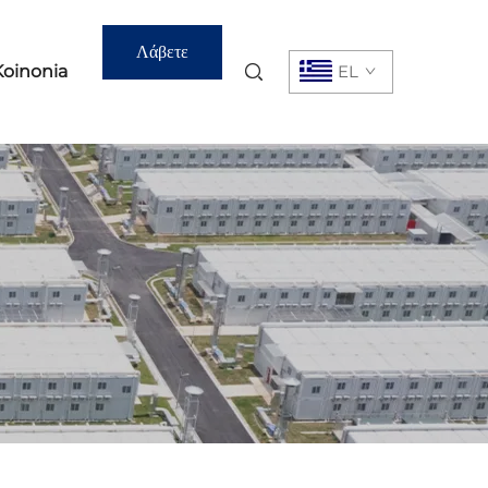
Λάβετε
Koinonia
EL
Προσφορά