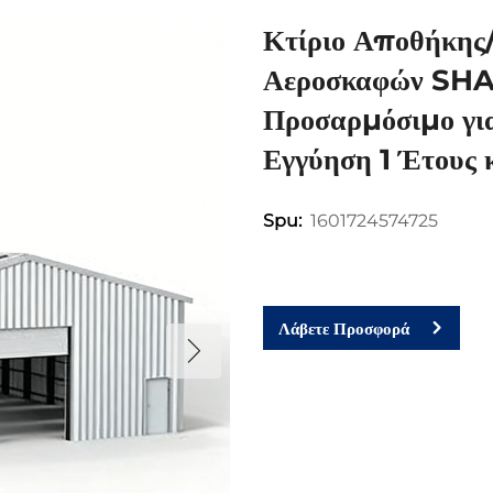
Κτίριο Αποθήκης
Αεροσκαφών SHA
Προσαρμόσιμο γι
Εγγύηση 1 Έτους 
1601724574725
Spu:
Λάβετε Προσφορά