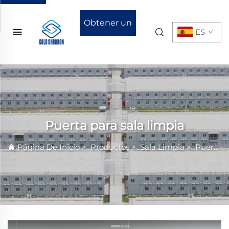
Obtener un
ES
presupuesto
Puerta para sala limpia
Página De Inicio
>
Productos
>
Sala Limpia
>
Puerta para sala limpia