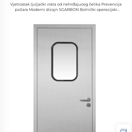
Vjetrostak ljuljački vrata od nehrđajućeg čelika Prevencija
požara Moderni dizajn SGARBON Bolnički operacijski
prostor Priručnik Čisti vrata Bez prašine