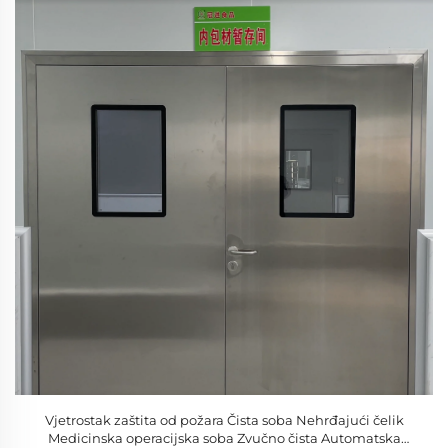
Vjetrostak zaštita od požara Čista soba Nehrđajući čelik
Medicinska operacijska soba Zvučno čista Automatska