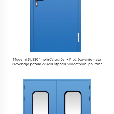
Moderni SUS304 nehrđajući čelik Pročišćavanje vrata
Prevencija požara Zvučni otporni Vodootporni površina
Završiti unutrašnjost Bolnica Hotel Upotreba