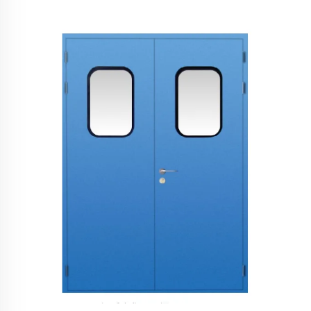
hermetična ljuljačka vrata Unutrašnjost