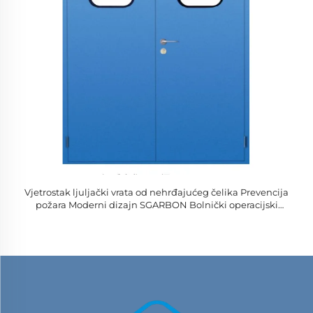
Vjetrostak ljuljački vrata od nehrđajućeg čelika Prevencija
požara Moderni dizajn SGARBON Bolnički operacijski
prostor Priručnik Čisti vrata Bez prašine