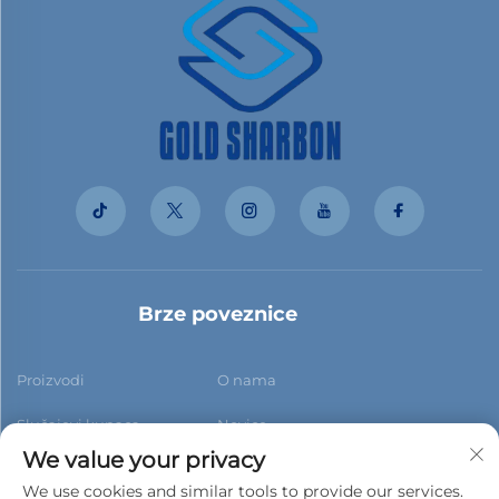
Brze poveznice
Proizvodi
O nama
Slučajevi kupaca
Novice
We value your privacy
Kontaktiraj nas
Blog
We use cookies and similar tools to provide our services.