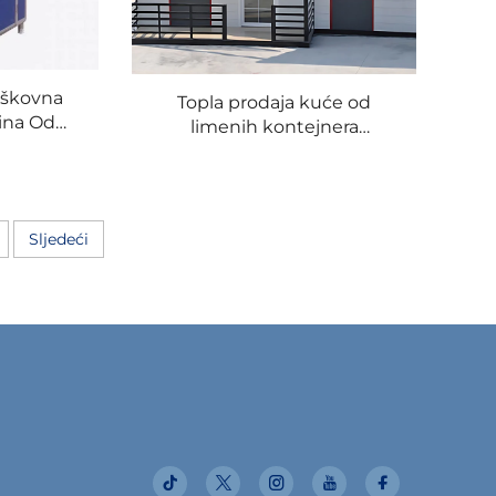
oškovna
Topla prodaja kuće od
ina Od
limenih kontejnera
are, EPS
vodootporna i izdržljiva
anačnica,
cijena kuće na ključ u
Kuće
trendovima modernih
mobilnih vila
Sljedeći