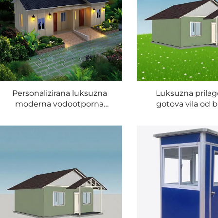
Personalizirana luksuzna
Luksuzna prilag
moderna vodootporna
gotova vila od 
montažna kuća dizajnirana
čeličnih ploča, ko
kao izolirani kućni set
kuća za stambenu
za dnevni boravak
sobu, dvorište, 