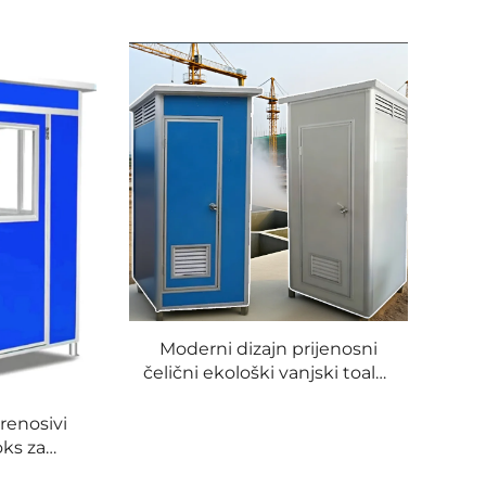
Moderni dizajn prijenosni
čelični ekološki vanjski toalet
prikolica luksuzna toplo
prodaja za uporabu u uredu,
renosivi
apartmanu, izrađeno u Kini
ks za
pokretno
 mali dom,