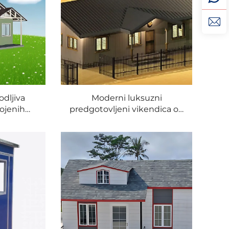
odljiva
Moderni luksuzni
bojenih
predgotovljeni vikendica od
ntejnerska
lakog čelika, cijela kuća s
 uporabu
solarnom energijom,
, spavaću
vodootporna za dnevni
mobilnu
boravak, kuhinju, spavaću
sobu, kupaonicu