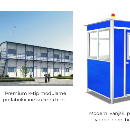
Premium K-tip modularne
prefabrikirane kuće za hitnu
pomoć i brzu ugradnju
Moderni vanjski p
vodootporni bo
sigurnosnu stražu,