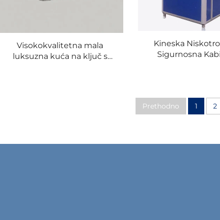
Kineska Niskotr
Visokokvalitetna mala
Sigurnosna Kab
luksuzna kuća na ključ s
Nervojurke Za Čuv
vodootpornim značajkama
Prefabrikovana Str
za korištenje u kupaonici
Prefabrične 
kuhinji za turističke atrakcije
Prethodno
1
2