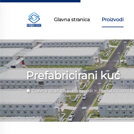
Glavna stranica
Proizvodi
Prefabricirani kuć
Glavna stranica
>
Proizvodi
>
Prefabricirani k