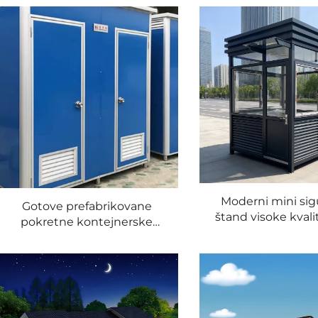
privremena kabina
od čelične sendvi
zgrada za u
Moderni mini sig
Gotove prefabrikovane
štand visoke kval
pokretne kontejnerske
sendvič ploča č
toaletne kabine prijenosni
vodonepropusna
toaleti za vanjske zahode
izolirana kabina 
gotova za pro