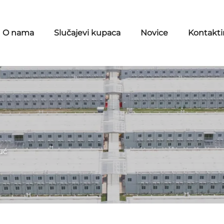
O nama
Slučajevi kupaca
Novice
Kontaktir
uć