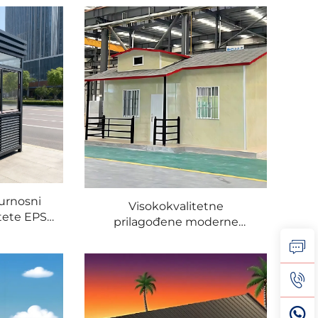
 izrađena
č ploče,
red
urnosni
Visokokvalitetne
itete EPS
prilagođene moderne
elična
luksuzne vile, brzi udobni
 zvučno
gotovi mini dom od lakog
za vile
čeličnog sendvič panela u
daju
kontejneru za prodaju