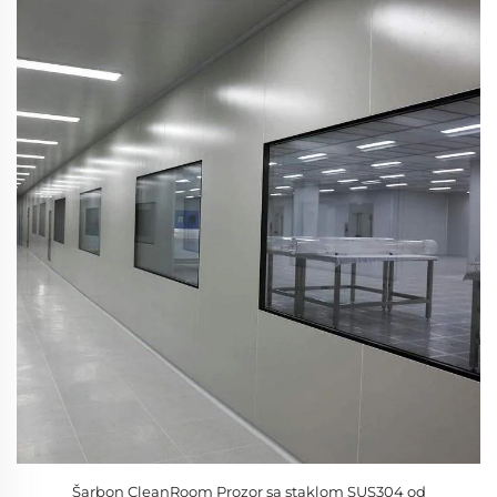
Šarbon CleanRoom Prozor sa staklom SUS304 od