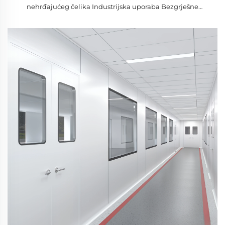
nehrđajućeg čelika Industrijska uporaba Bezgrješne
površine Neprekidni pogled (50-100mm Veličine)