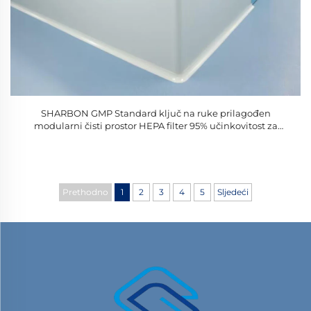
SHARBON GMP Standard ključ na ruke prilagođen
modularni čisti prostor HEPA filter 95% učinkovitost za
laboratorijsku industrijsku upotrebu CE certificiran
Prethodno
1
2
3
4
5
Sljedeći