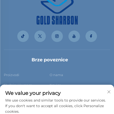
Brze poveznice
Proizvodi
O nama
Slučajevi kupaca
Novice
We value your privacy
Kontaktiraj nas
Blog
We use cookies and similar tools to provide our services.
If you don't want to accept all cookies, click Personalize
cookies.