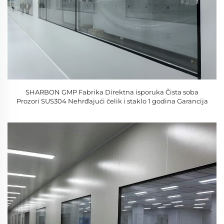
SHARBON GMP Fabrika Direktna isporuka Čista soba
Prozori SUS304 Nehrđajući čelik i staklo 1 godina Garancija