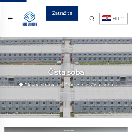
Zatražite
HR
ponudu
Čista soba
Glavna stranica
>
Proizvodi
>
Čista soba