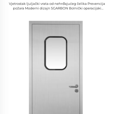
Vjetrostak ljuljački vrata od nehrđajućeg čelika Prevencija
požara Moderni dizajn SGARBON Bolnički operacijski
prostor Priručnik Čisti vrata Bez prašine