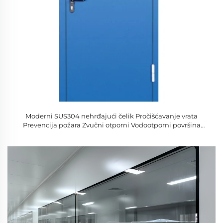
Moderni SUS304 nehrđajući čelik Pročišćavanje vrata
Prevencija požara Zvučni otporni Vodootporni površina
Završiti unutrašnjost Bolnica Hotel Upotreba