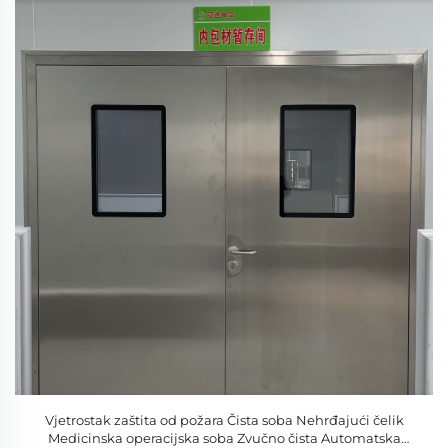
Vjetrostak zaštita od požara Čista soba Nehrđajući čelik
Medicinska operacijska soba Zvučno čista Automatska