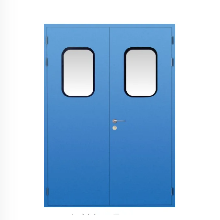
hermetična ljuljačka vrata Unutrašnjost