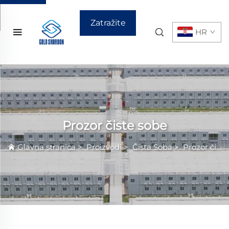
Zatražite
HR
ponudu
Prozor čiste sobe
Glavna stranica
>
Proizvodi
>
Čista Sobа
>
Prozor čiste sobe