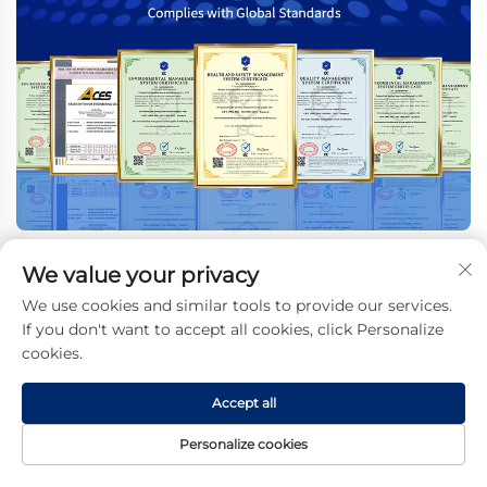
We value your privacy
ČESTO POSTAVLJANA PITANJA
We use cookies and similar tools to provide our services.
If you don't want to accept all cookies, click Personalize
cookies.
Accept all
Gdje se nalazi vaša tvornica?
Personalize cookies
Naša tvornica se nalazi u Foshan City, Sanshui
District, oko 40 minuta udaljena od