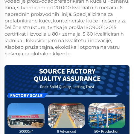
vodeći je proizvođač prefabrikiranih kuća u Foshanu,
Kina, s tvornicom od 20.000 kvadratnih metara i 6
naprednih proizvodnih linija. Specijalizirana za
prefabrikirane kuće, kontejnerske kuće i rješenja za
čelične strukture, tvrtka je prošla ISO9001: 2015
certifikat i izvozila u 80+ zemalja. S 60 kvalificiranih
radnika i fokusiranjem na kvalitetu i inovacije,
Xiaobao pruža trajna, ekološka i otporna na vatru
rješenja za globalne klijente.