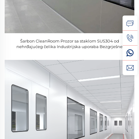
Šarbon CleanRoom Prozor sa staklom SUS304 od
nehrđajućeg čelika Industrijska uporaba Bezgrješne
površine Neprekidni pogled (50-100mm Veličine)