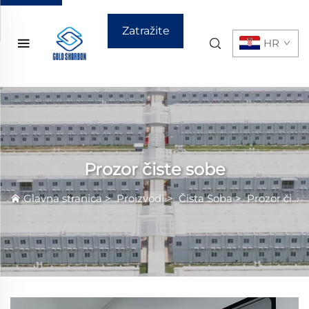
Zatražite
HR
ponudu
Prozor čiste sobe
Glavna stranica
>
Proizvodi
>
Čista Sobа
>
Prozor čiste sobe