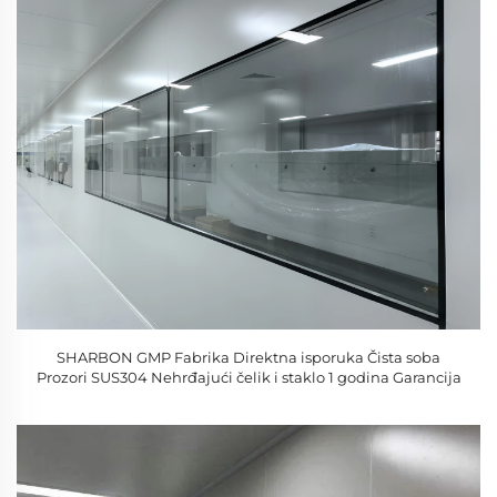
SHARBON GMP Fabrika Direktna isporuka Čista soba
Prozori SUS304 Nehrđajući čelik i staklo 1 godina Garancija