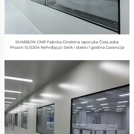
SHARBON GMP Fabrika Direktna isporuka Čista soba
Prozori SUS304 Nehrđajući čelik i staklo 1 godina Garancija