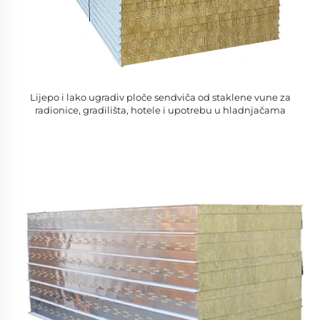
Lijepo i lako ugradiv ploče sendviča od staklene vune za
radionice, gradilišta, hotele i upotrebu u hladnjačama