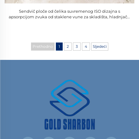
Sendvič ploče od čelika suvremenog ISO dizajna s
apsorpcijom zvuka od staklene vune za skladišta, hladnjače,
radionice, bolnice, hotele
Prethodno
1
2
3
4
Sljedeći