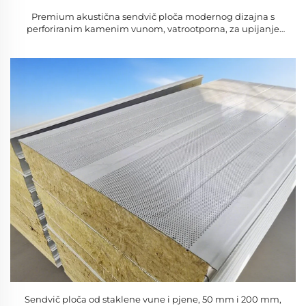
Premium akustična sendvič ploča modernog dizajna s
perforiranim kamenim vunom, vatrootporna, za upijanje
zvuka za hladnjače, radionice i hotele
Sendvič ploča od staklene vune i pjene, 50 mm i 200 mm,