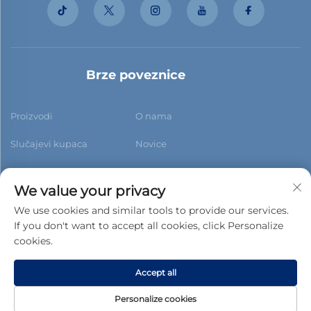
Brze poveznice
Proizvodi
O nama
Slučajevi kupaca
Novice
Kontaktiraj nas
Blog
We value your privacy
We use cookies and similar tools to provide our services.
If you don't want to accept all cookies, click Personalize
cookies.
Pretplati se
Accept all
Copyright © 2026 Foshan Xiaobao New Building Materials Co.,
Personalize cookies
ltd.Sva prava rezervirana. -
Pravila o privatnosti