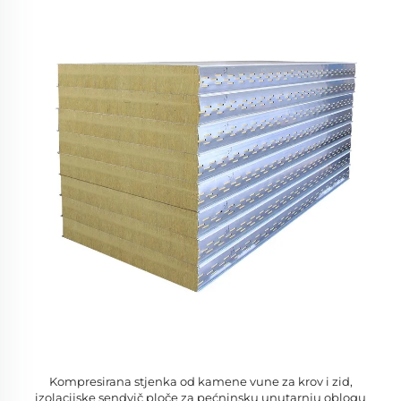
Kompresirana stjenka od kamene vune za krov i zid,
izolacijske sendvič ploče za pećninsku unutarnju oblogu