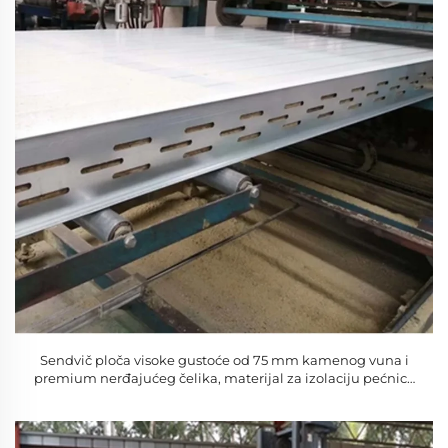
Sendvič ploča visoke gustoće od 75 mm kamenog vuna i
premium nerđajućeg čelika, materijal za izolaciju pećnica
za skladišta, hladnjače i radionice