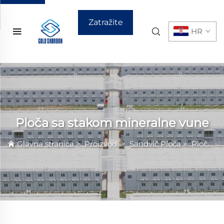
Zatražite
HR
ponudu
Ploča sa stakom mineralne vune
Glavna stranica
>
Proizvodi
>
Sandvič Ploča
>
Ploča sa stakom mineralne vune