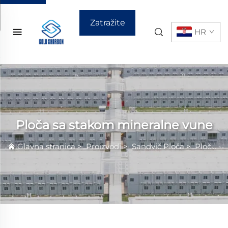
Zatražite
HR
ponudu
Ploča sa stakom mineralne vune
Glavna stranica
>
Proizvodi
>
Sandvič Ploča
>
Ploča sa stakom mineralne vune