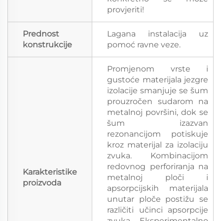
provjeriti!
Prednost
Lagana instalacija uz
konstrukcije
pomoć ravne veze.
Promjenom vrste i
gustoće materijala jezgre
izolacije smanjuje se šum
prouzročen sudarom na
metalnoj površini, dok se
šum izazvan
rezonancijom potiskuje
kroz materijal za izolaciju
zvuka. Kombinacijom
redovnog perforiranja na
Karakteristike
metalnoj ploči i
proizvoda
apsorpcijskih materijala
unutar ploče postižu se
različiti učinci apsorpcije
zvuka. Eksperimentalno