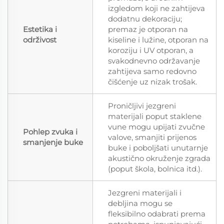
izgledom koji ne zahtijeva
dodatnu dekoraciju;
Estetika i
premaz je otporan na
održivost
kiseline i lužine, otporan na
koroziju i UV otporan, a
svakodnevno održavanje
zahtijeva samo redovno
čišćenje uz nizak trošak.
Proničljivi jezgreni
materijali poput staklene
vune mogu upijati zvučne
Pohlep zvuka i
valove, smanjiti prijenos
smanjenje buke
buke i poboljšati unutarnje
akustično okruženje zgrada
(poput škola, bolnica itd.).
Jezgreni materijali i
debljina mogu se
fleksibilno odabrati prema