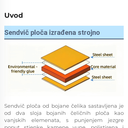
Uvod
Sendvič ploča izrađena strojno
Sendvič ploča od bojane čelika sastavljena je
od dva sloja bojanih čeličnih ploča kao
vanjskih elemenata, s punjenjem jezgre
poput stjenke kamene vune, polistirena i