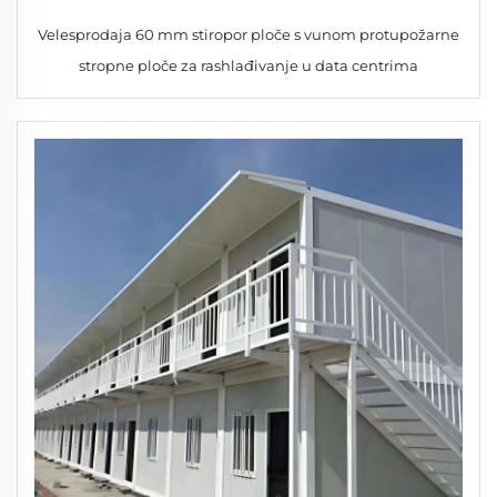
Velesprodaja 60 mm stiropor ploče s vunom protupožarne
stropne ploče za rashlađivanje u data centrima