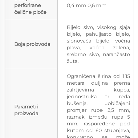
perforirane
0,4 mm 0,6 mm
čelične ploče
Bijelo sivo, visokog sjaja
bijelo, pahuljasto bijelo,
slonovača bijelo, voćna
Boja proizvoda
plava, voćna zelena,
srebrno sivo, narančasto
žuta.
Ograničena širina od 1,15
metara, duljina prema
zahtjevima kupca;
jednostruka tri reda
bušenja, uobičajeni
Parametri
promjer rupe 2,5 mm,
proizvoda
razmak između rupa 5
mm, raspoređene pod
kutom od 60 stupnjeva,
konkretno se može