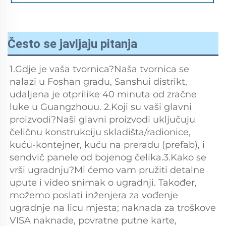
Često se javljaju pitanja
1.Gdje je vaša tvornica?Naša tvornica se 
nalazi u Foshan gradu, Sanshui distrikt, 
udaljena je otprilike 40 minuta od zračne 
luke u Guangzhouu. 2.Koji su vaši glavni 
proizvodi?Naši glavni proizvodi uključuju 
čeličnu konstrukciju skladišta/radionice, 
kuću-kontejner, kuću na preradu (prefab), i 
sendvič panele od bojenog čelika.3.Kako se 
vrši ugradnju?Mi ćemo vam pružiti detalne 
upute i video snimak o ugradnji. Također, 
možemo poslati inženjera za vođenje 
ugradnje na licu mjesta; naknada za troškove 
VISA naknade, povratne putne karte, 