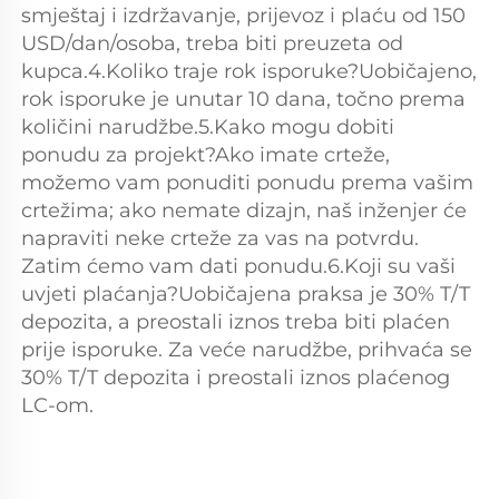
smještaj i izdržavanje, prijevoz i plaću od 150 
USD/dan/osoba, treba biti preuzeta od 
kupca.4.Koliko traje rok isporuke?Uobičajeno, 
rok isporuke je unutar 10 dana, točno prema 
količini narudžbe.5.Kako mogu dobiti 
ponudu za projekt?Ako imate crteže, 
možemo vam ponuditi ponudu prema vašim 
crtežima; ako nemate dizajn, naš inženjer će 
napraviti neke crteže za vas na potvrdu. 
Zatim ćemo vam dati ponudu.6.Koji su vaši 
uvjeti plaćanja?Uobičajena praksa je 30% T/T 
depozita, a preostali iznos treba biti plaćen 
prije isporuke. Za veće narudžbe, prihvaća se 
30% T/T depozita i preostali iznos plaćenog 
LC-om. 