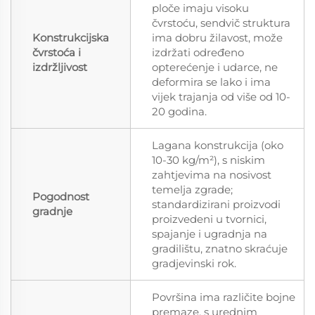
ploče imaju visoku
čvrstoću, sendvič struktura
Konstrukcijska
ima dobru žilavost, može
čvrstoća i
izdržati određeno
izdržljivost
opterećenje i udarce, ne
deformira se lako i ima
vijek trajanja od više od 10-
20 godina.
Lagana konstrukcija (oko
10-30 kg/m²), s niskim
zahtjevima na nosivost
temelja zgrade;
Pogodnost
standardizirani proizvodi
gradnje
proizvedeni u tvornici,
spajanje i ugradnja na
gradilištu, znatno skraćuje
gradjevinski rok.
Površina ima različite bojne
premaze, s urednim