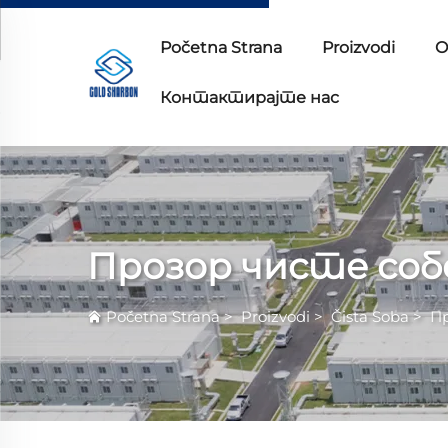
Početna Strana
Proizvodi
O
Контактирајте нас
Прозор чисте соб
Početna Strana
>
Proizvodi
>
Čista Soba
>
П