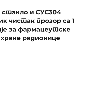
стакло и СУС304
ик чистак прозор са 1
ије за фармацеутске
 хране радионице