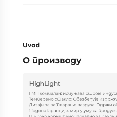
Uvod
О производу
HighLight
ГМП компалан: испуњава строге инду
Темперено стакло: Обезбеђује издрж
Дизајн за затварање ваздуха: Одржи 
1 година гаранције: мир у уму са прод
Широко коришћено: Идеално за различ