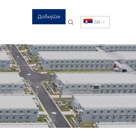
Добијте
SR
цитат