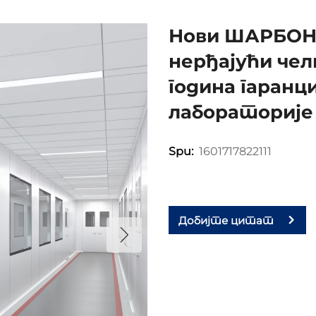
Нови ШАРБОН 
нерђајући чел
година гаранц
лабораторије
1601717822111
Spu:
Добијте цитат