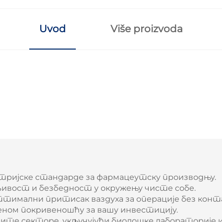
Uvod
Više proizvoda
стријске стандарде за фармацеутску производњу.
љивост и безбедност у окружењу чисте собе.
оптимални притисак ваздуха за операције без конт
уженом покривеношћу за вашу инвестицију.
ите секторе, укључујући биолошке лабораторије и 