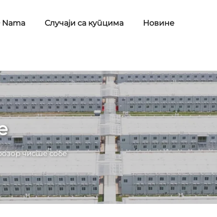
 Nama
Случаји са купцима
Новине
е
розор чисте собе