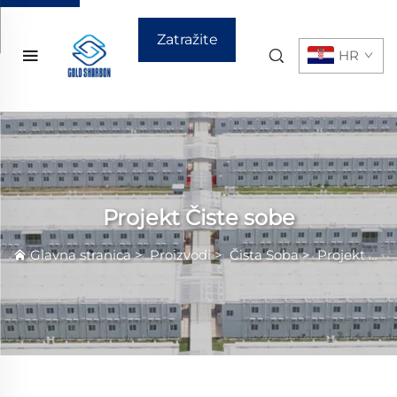
Zatražite
HR
ponudu
Projekt Čiste sobe
Glavna stranica
>
Proizvodi
>
Čista Sobа
>
Projekt Čiste sobe