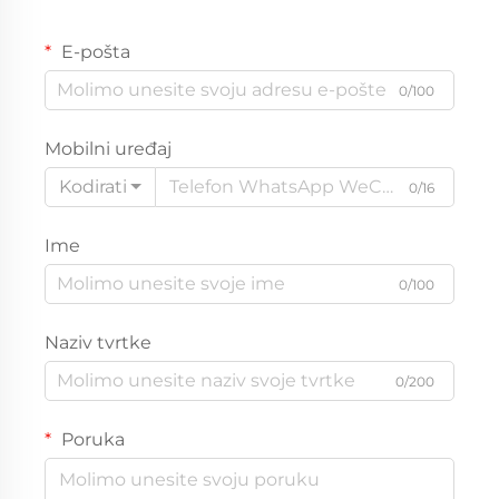
E-pošta
0/100
Mobilni uređaj
Kodirati
0/16
Ime
0/100
Naziv tvrtke
0/200
Poruka