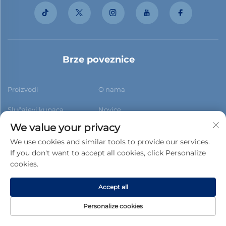
Brze poveznice
Proizvodi
O nama
Slučajevi kupaca
Novice
We value your privacy
Kontaktiraj nas
Blog
We use cookies and similar tools to provide our services.
If you don't want to accept all cookies, click Personalize
cookies.
Pretplati se
Accept all
Personalize cookies
Copyright © 2026 Foshan Xiaobao New Building Materials Co.,
ltd.Sva prava rezervirana. -
Pravila o privatnosti