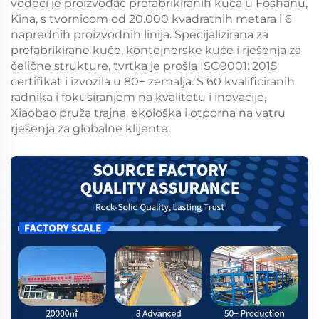
vodeći je proizvođač prefabrikiranih kuća u Foshanu,
Kina, s tvornicom od 20.000 kvadratnih metara i 6
naprednih proizvodnih linija. Specijalizirana za
prefabrikirane kuće, kontejnerske kuće i rješenja za
čelične strukture, tvrtka je prošla ISO9001: 2015
certifikat i izvozila u 80+ zemalja. S 60 kvalificiranih
radnika i fokusiranjem na kvalitetu i inovacije,
Xiaobao pruža trajna, ekološka i otporna na vatru
rješenja za globalne klijente.