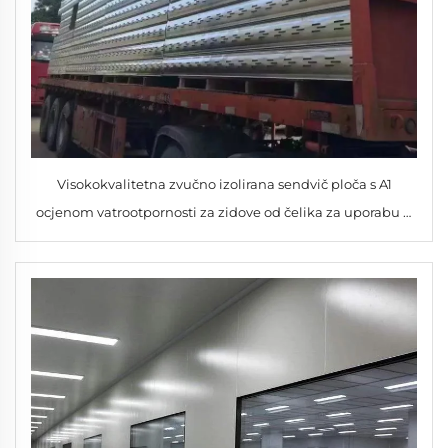
Visokokvalitetna zvučno izolirana sendvič ploča s A1
ocjenom vatrootpornosti za zidove od čelika za uporabu u
hladnjačama, radionicama i hotelima